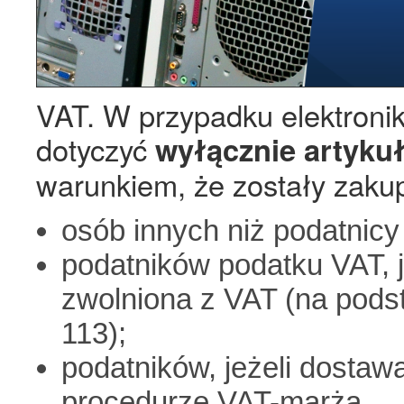
VAT. W przypadku elektroni
dotyczyć
wyłącznie artyk
warunkiem, że zostały zaku
osób innych niż podatnicy
podatników podatku VAT, j
zwolniona z VAT (na podstaw
113);
podatników, jeżeli dostaw
procedurze VAT-marża.