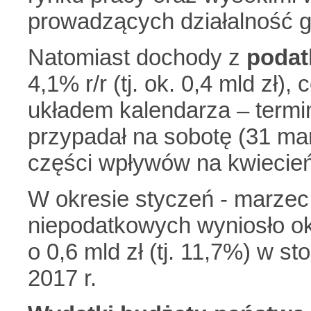
prowadzących działalność 
Natomiast dochody z
podat
4,1% r/r (tj. ok. 0,4 mld zł)
układem kalendarza – termi
przypadał na sobotę (31 ma
części wpływów na kwiecień
W okresie styczeń - marze
niepodatkowych wyniosło ok.
o 0,6 mld zł (tj. 11,7%) w 
2017 r.