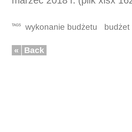
marzec 2018 r. (plik xlsx 16
wykonanie budżetu
budżet
TAGS
«
Back