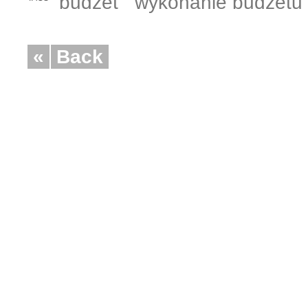
budżet
wykonanie budżetu
«
Back