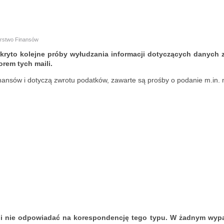
terstwo Finansów
kryto kolejne próby wyłudzania informacji dotyczących danych z
rem tych maili.
inansów i dotyczą zwrotu podatków, zawarte są prośby o podanie m.in.
i nie odpowiadać na korespondencję tego typu. W żadnym wypa