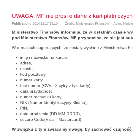
UWAGA: MF nie prosi o dane z kart płatniczych
Publication:
2014.12.17 15:10
Źródło: Ministerstwo Finansów
Autor: Minis
Ministerstwo Finansów informuje, że w ostatnim czasie wy
pod Ministerstwo Finansów. MF przypomina, że nie jest auto
W e-mailach sugerujących, że zostały wysłane z Ministerstwa F
imię i nazwisko na karcie,
adres,
miasto,
kod pocztowy,
numer karty,
test numer (CVV - 3 cyfry z tyłu karty),
data przydatności,
numer rachunku karty,
NIK (Numer Identyfikacyjny Klienta),
PIN,
data urodzenia (DD.MM.RRRR),
secure Code(Visa – Mastercard).
W związku z tym zwracamy uwagę, by zachować czujność 