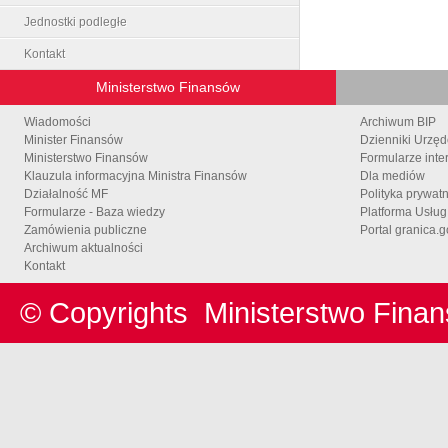
Jednostki podległe
Kontakt
Ministerstwo Finansów
Wiadomości
Archiwum BIP
Minister Finansów
Dzienniki Urzę
Ministerstwo Finansów
Formularze inte
Klauzula informacyjna Ministra Finansów
Dla mediów
Działalność MF
Polityka prywat
Formularze - Baza wiedzy
Platforma Usłu
Zamówienia publiczne
Portal granica.g
Archiwum aktualności
Kontakt
© Copyrights
Ministerstwo Fina