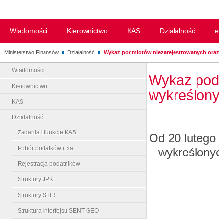
Wiadomości
Kierownictwo
KAS
Działalność
e
Ministerstwo Finansów
Działalność
Wykaz podmiotów niezarejestrowanych oraz.
Wiadomości
Wykaz podm
Kierownictwo
wykreślony
KAS
Działalność
Zadania i funkcje KAS
Od 20 lutego
Pobór podatków i cła
wykreślonyc
Rejestracja podatników
Struktury JPK
Struktury STIR
Struktura interfejsu SENT GEO