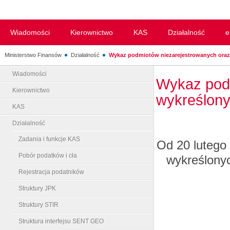
Wiadomości
Kierownictwo
KAS
Działalność
e
Ministerstwo Finansów
Działalność
Wykaz podmiotów niezarejestrowanych oraz.
Wiadomości
Wykaz podm
Kierownictwo
wykreślony
KAS
Działalność
Zadania i funkcje KAS
Od 20 lutego
Pobór podatków i cła
wykreślonyc
Rejestracja podatników
Struktury JPK
Struktury STIR
Struktura interfejsu SENT GEO