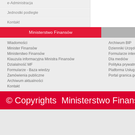
e-Administracja
Jednostki podległe
Kontakt
Ministerstwo Finansów
Wiadomości
Archiwum BIP
Minister Finansów
Dzienniki Urzę
Ministerstwo Finansów
Formularze inte
Klauzula informacyjna Ministra Finansów
Dla mediów
Działalność MF
Polityka prywat
Formularze - Baza wiedzy
Platforma Usłu
Zamówienia publiczne
Portal granica.g
Archiwum aktualności
Kontakt
© Copyrights
Ministerstwo Fina