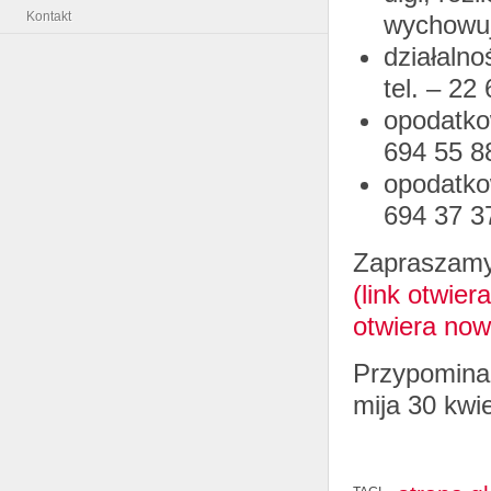
Kontakt
wychowują
działaln
tel. – 22
opodatko
694 55 8
opodatko
694 37 3
Zapraszamy 
(link otwie
otwiera now
Przypominam
mija 30 kwie