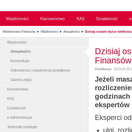
Wiadomości
Kierownictwo
KAS
Działalność
e
Ministerstwo Finansów
Wiadomości
Aktualności
Dzisiaj ostatni dyżur telefonic
Wiadomości
Dzisiaj os
Aktualności
Finansów
Komunikaty
Publikacja:
2018.04.26 
Ostrzeżenia i wyjaśnienia podatkowe
Jeżeli mas
Galeria zdjęć
rozliczeni
Kierownictwo
godzinach 
KAS
ekspertów 
Działalność
Eksperci od
e-Administracja
Jednostki podległe
ulgi, roz