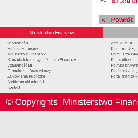
strona g
TAGI
«
Powrót
Ministerstwo Finansów
Wiadomości
Archiwum BIP
Minister Finansów
Dzienniki Urzę
Ministerstwo Finansów
Formularze inte
Klauzula informacyjna Ministra Finansów
Dla mediów
Działalność MF
Polityka prywat
Formularze - Baza wiedzy
Platforma Usłu
Zamówienia publiczne
Portal granica.g
Archiwum aktualności
Kontakt
© Copyrights
Ministerstwo Fina