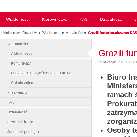
Wiadomości
Kierownictwo
KAS
Działalność
e
Ministerstwo Finansów
Wiadomości
Aktualności
Grozili funkcjonariuszom KAS, 
Wiadomości
Grozili f
Aktualności
Publikacja:
2019.02.12 
Komunikaty
Ostrzeżenia i wyjaśnienia podatkowe
Biuro In
Galeria zdjęć
Ministe
Kierownictwo
ramach 
Prokurat
KAS
zatrzyma
Działalność
zorganiz
e-Administracja
Osoby t
Jednostki podległe