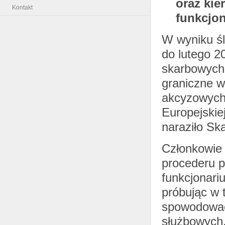
oraz ki
Kontakt
funkcjon
W wyniku śl
do lutego 2
skarbowych 
graniczne w
akcyzowych
Europejskiej
naraziło Sk
Członkowie 
procederu p
funkcjonari
próbując w 
spowodować
służbowych