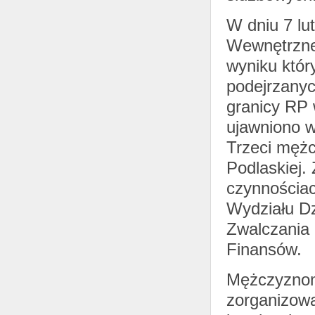
W dniu 7 lut
Wewnętrznej
wyniku któr
podejrzanyc
granicy RP 
ujawniono w
Trzeci mężc
Podlaskiej.
czynnościac
Wydziału D
Zwalczania 
Finansów.
Mężczyznom
zorganizowa