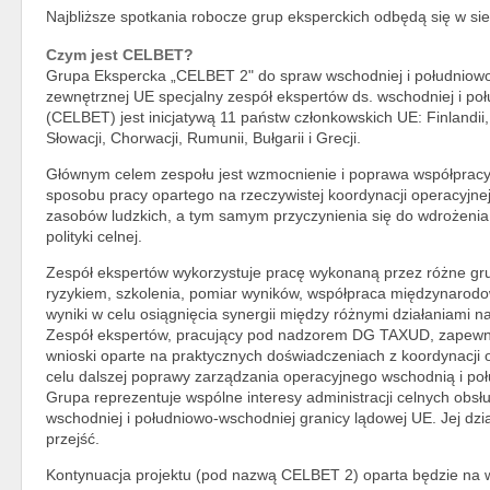
Najbliższe spotkania robocze grup eksperckich odbędą się w s
Czym jest CELBET?
Grupa Ekspercka „CELBET 2" do spraw wschodniej i południowo
zewnętrznej UE specjalny zespół ekspertów ds. wschodniej i po
(CELBET) jest inicjatywą 11 państw członkowskich UE: Finlandii, E
Słowacji, Chorwacji, Rumunii, Bułgarii i Grecji.
Głównym celem zespołu jest wzmocnienie i poprawa współpracy
sposobu pracy opartego na rzeczywistej koordynacji operacyjnej,
zasobów ludzkich, a tym samym przyczynienia się do wdrożenia
polityki celnej.
Zespół ekspertów wykorzystuje pracę wykonaną przez różne gru
ryzykiem, szkolenia, pomiar wyników, współpraca międzynarodow
wyniki w celu osiągnięcia synergii między różnymi działaniami 
Zespół ekspertów, pracujący pod nadzorem DG TAXUD, zapewnia
wnioski oparte na praktycznych doświadczeniach z koordynacji o
celu dalszej poprawy zarządzania operacyjnego wschodnią i po
Grupa reprezentuje wspólne interesy administracji celnych obsł
wschodniej i południowo-wschodniej granicy lądowej UE. Jej dzia
przejść.
Kontynuacja projektu (pod nazwą CELBET 2) oparta będzie na 