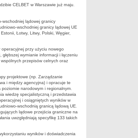
iedzibie CELBET w Warszawie już maju.
-wschodniej lądowej granicy
łudniowo-wschodniej granicy lądowej UE
stonii, Łotwy, Litwy, Polski, Węgier,
 operacyjnej przy użyciu nowego
 głębszej wymianie informacji i łączeniu
 wspólnych przepisów celnych oraz
py projektowe (np. Zarządzanie
a i między agencyjna) i opracuje te
na poziomie narodowym i regionalnym.
 wiedzę specjalistyczną i przedstawia
peracyjnej i osiągniętych wyników w
łudniowo-wschodnią granicą lądową UE.
ugujących lądowe przejścia graniczne na
łania uwzględniają specyfikę 133 takich
wykorzystaniu wyników i doświadczenia