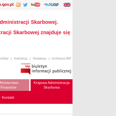
dministracji Skarbowej.
racji Skarbowej znajduje się
krótów
|
Instrukcja
|
Redakcja
|
Archiwum BIP
inisterstwo
Krajowa Administracja
Finansów
Skarbowa
Kontakt