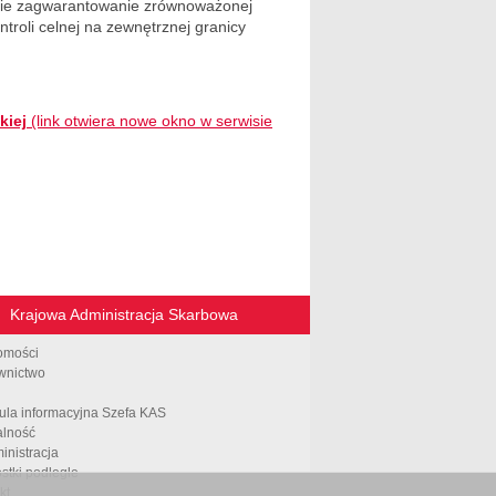
zie zagwarantowanie zrównoważonej
troli celnej na zewnętrznej granicy
kiej
(link otwiera nowe okno w serwisie
Krajowa Administracja Skarbowa
omości
wnictwo
ula informacyjna Szefa KAS
alność
inistracja
stki podległe
kt