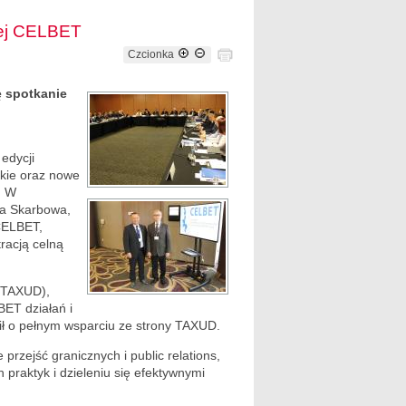
iej CELBET
Czcionka
ę spotkanie
edycji
ckie oraz nowe
. W
ja Skarbowa,
 CELBET,
racją celną
 (TAXUD),
BET działań i
ł o pełnym wsparciu ze strony TAXUD.
rzejść granicznych i public relations,
 praktyk i dzieleniu się efektywnymi