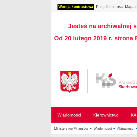
Wersja kontrastowa
Przejdź do treści
Mapa s
Jesteś na archiwalnej 
Od 20 lutego 2019 r. strona
Wiadomości
Kierownictwo
KA
Ministerstwo Finansów
Wiadomości
Aktualności