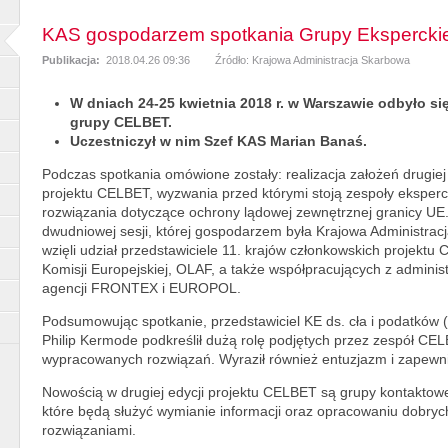
KAS gospodarzem spotkania Grupy Eksperck
Publikacja:
2018.04.26 09:36
Źródło: Krajowa Administracja Skarbowa
W dniach 24-25 kwietnia 2018 r. w Warszawie odbyło si
grupy CELBET.
Uczestniczył w nim Szef KAS Marian Banaś.
Podczas spotkania omówione zostały: realizacja założeń drugiej 
projektu CELBET, wyzwania przed którymi stoją zespoły eksper
rozwiązania dotyczące ochrony lądowej zewnętrznej granicy UE
dwudniowej sesji, której gospodarzem była Krajowa Administrac
wzięli udział przedstawiciele 11. krajów członkowskich projektu
Komisji Europejskiej, OLAF, a także współpracujących z administ
agencji FRONTEX i EUROPOL.
Podsumowując spotkanie, przedstawiciel KE ds. cła i podatków
Philip Kermode podkreślił dużą rolę podjętych przez zespół CEL
wypracowanych rozwiązań. Wyraził również entuzjazm i zapewni
Nowością w drugiej edycji projektu CELBET są grupy kontaktowe p
które będą służyć wymianie informacji oraz opracowaniu dobrych
rozwiązaniami.