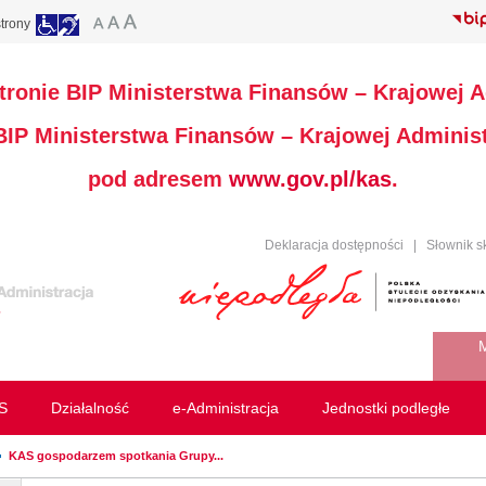
trony
stronie BIP Ministerstwa Finansów – Krajowej A
 BIP Ministerstwa Finansów – Krajowej Administ
pod adresem
www.gov.pl/kas
.
Deklaracja dostępności
|
Słownik s
M
S
Działalność
e-Administracja
Jednostki podległe
KAS gospodarzem spotkania Grupy...