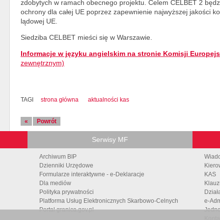
zdobytych w ramach obecnego projektu. Celem CELBET 2 będ
ochrony dla całej UE poprzez zapewnienie najwyższej jakości kon
lądowej UE.
Siedziba CELBET mieści się w Warszawie.
Informacje w języku angielskim na stronie Komisji Europejs
zewnętrznym)
TAGI
strona główna
aktualności kas
«
Powrót
Serwisy MF
Archiwum BIP
Wiad
Dzienniki Urzędowe
Kiero
Formularze interaktywne - e-Deklaracje
KAS
Dla mediów
Klauz
Polityka prywatności
Dział
Platforma Usług Elektronicznych Skarbowo-Celnych
e-Adm
Portal granica.gov.pl
Jedno
Konta