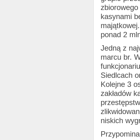
zbiorowego
kasynami be
majątkowej.
ponad 2 mln
Jedną z naj
marcu br. W
funkcjonar
Siedlcach 
Kolejne 3 o
zakładów ka
przestępstw
zlikwidowan
niskich wyg
Przypominam