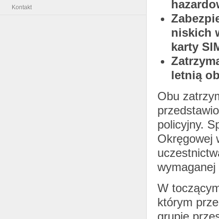
hazardo
Kontakt
Zabezpi
niskich 
karty SI
Zatrzyma
letnią o
Obu zatrzy
przedstawio
policyjny. 
Okręgowej w
uczestnictw
wymaganej 
W toczącym 
którym prze
grupie prze