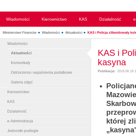
Wiadomości
Kierownictwo
KAS
Działalność
e
Ministerstwo Finansów
Wiadomości
Aktualności
KAS i Policja zlikwidowały kole
Wiadomości
KAS i Poli
Aktualności
kasyna
Komunikaty
Publikacja:
2018.06.18 
Ostrzeżenia i wyjaśnienia podatkowe
Galeria zdjęć
Policjan
Kierownictwo
Mazowie
Skarbow
KAS
przeprow
Działalność
której z
e-Administracja
„kasyna
Jednostki podległe