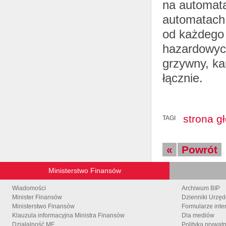
na automata
automatach 
od każdego 
hazardowych
grzywny, ka
łącznie.
strona g
TAGI
«
Powrót
Ministerstwo Finansów
Wiadomości
Archiwum BIP
Minister Finansów
Dzienniki Urzę
Ministerstwo Finansów
Formularze inte
Klauzula informacyjna Ministra Finansów
Dla mediów
Działalność MF
Polityka prywat