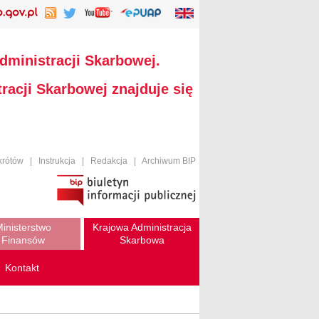
dministracji Skarbowej.
racji Skarbowej znajduje się
krótów
|
Instrukcja
|
Redakcja
|
Archiwum BIP
inisterstwo
Krajowa Administracja
Finansów
Skarbowa
Kontakt