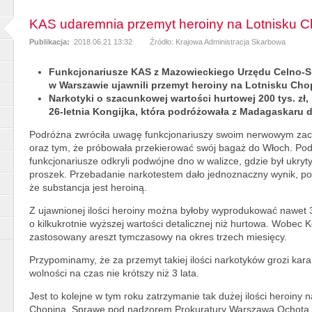
KAS udaremnia przemyt heroiny na Lotnisku C
Publikacja:
2018.06.21 13:32
Źródło: Krajowa Administracja Skarbowa
Funkcjonariusze KAS z Mazowieckiego Urzędu Celno-
w Warszawie ujawnili przemyt heroiny na Lotnisku Cho
Narkotyki o szacunkowej wartości hurtowej 200 tys. zł,
26-letnia Kongijka, która podróżowała z Madagaskaru d
Podróżna zwróciła uwagę funkcjonariuszy swoim nerwowym z
oraz tym, że próbowała przekierować swój bagaż do Włoch. Pod
funkcjonariusze odkryli podwójne dno w walizce, gdzie był ukryty
proszek. Przebadanie narkotestem dało jednoznaczny wynik, po
że substancja jest heroiną.
Z ujawnionej ilości heroiny można byłoby wyprodukować nawet 3
o kilkukrotnie wyższej wartości detalicznej niż hurtowa. Wobec Ko
zastosowany areszt tymczasowy na okres trzech miesięcy.
Przypominamy, że za przemyt takiej ilości narkotyków grozi kar
wolności na czas nie krótszy niż 3 lata.
Jest to kolejne w tym roku zatrzymanie tak dużej ilości heroiny 
Chopina. Sprawę pod nadzorem Prokuratury Warszawa Ochota