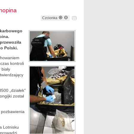
hopina
Czcionka
Skarbowego
pina.
 przewoziła
o Polski.
achowaniem
czas kontroli
 biały
twierdzający
500 „działek"
ngijki został
a pozbawienia
na Lotnisku
 prowadzi