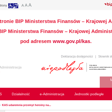
trony
stronie BIP Ministerstwa Finansów – Krajowej A
 BIP Ministerstwa Finansów – Krajowej Administ
pod adresem
www.gov.pl/kas
.
Deklaracja dostępności
|
Słownik s
M
S
Działalność
e-Administracja
Jednostki podległe
KAS udaremnia przemyt heroiny na...