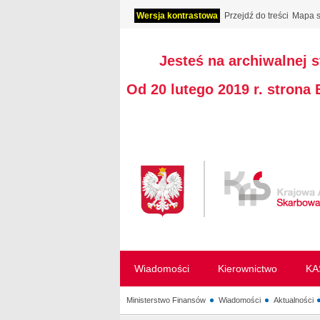
Wersja kontrastowa
Przejdź do treści
Mapa s
Jesteś na archiwalnej 
Od 20 lutego 2019 r. strona
Wiadomości
Kierownictwo
KA
Ministerstwo Finansów
Wiadomości
Aktualności