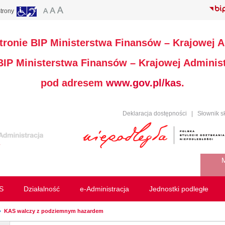
trony
stronie BIP Ministerstwa Finansów – Krajowej A
 BIP Ministerstwa Finansów – Krajowej Administ
pod adresem
www.gov.pl/kas
.
Deklaracja dostępności
|
Słownik s
M
S
Działalność
e-Administracja
Jednostki podległe
KAS walczy z podziemnym hazardem