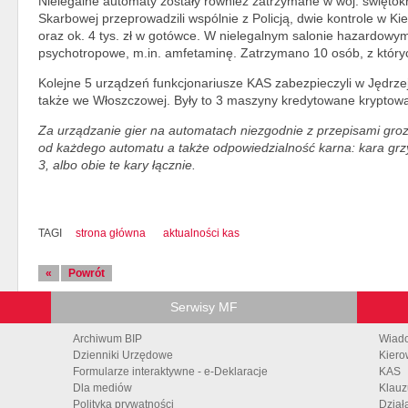
Nielegalne automaty zostały również zatrzymane w woj. świętok
Skarbowej przeprowadzili wspólnie z Policją, dwie kontrole w Kie
oraz ok. 4 tys. zł w gotówce. W nielegalnym salonie hazardowym
psychotropowe, m.in. amfetaminę. Zatrzymano 10 osób, z któryc
Kolejne 5 urządzeń funkcjonariusze KAS zabezpieczyli w Jędrze
także we Włoszczowej. Były to 3 maszyny kredytowane kryptowal
Za urządzanie gier na automatach niezgodnie z przepisami grozi
od każdego automatu a także odpowiedzialność karna: kara grzy
3, albo obie te kary łącznie.
TAGI
strona główna
aktualności kas
«
Powrót
Serwisy MF
Archiwum BIP
Wiad
Dzienniki Urzędowe
Kiero
Formularze interaktywne - e-Deklaracje
KAS
Dla mediów
Klauz
Polityka prywatności
Dział