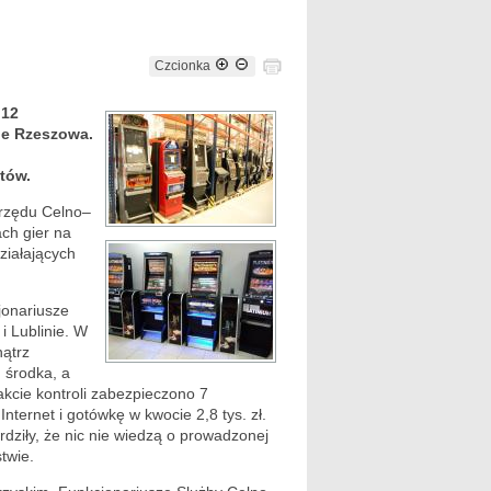
Czcionka
 12
ie Rzeszowa.
tów.
Urzędu Celno–
ch gier na
ziałających
jonariusze
i Lublinie. W
nątrz
 środka, a
akcie kontroli zabezpieczono 7
nternet i gotówkę w kwocie 2,8 tys. zł.
rdziły, że nic nie wiedzą o prowadzonej
twie.