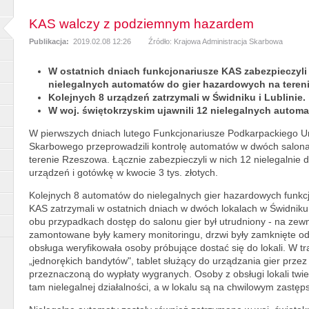
KAS walczy z podziemnym hazardem
Publikacja:
2019.02.08 12:26
Źródło: Krajowa Administracja Skarbowa
W ostatnich dniach funkcjonariusze KAS zabezpieczyli
nielegalnych automatów do gier hazardowych na teren
Kolejnych 8 urządzeń zatrzymali w Świdniku i Lublinie.
W woj. świętokrzyskim ujawnili 12 nielegalnych automa
W pierwszych dniach lutego Funkcjonariusze Podkarpackiego 
Skarbowego przeprowadzili kontrolę automatów w dwóch salona
terenie Rzeszowa. Łącznie zabezpieczyli w nich 12 nielegalnie d
urządzeń i gotówkę w kwocie 3 tys. złotych.
Kolejnych 8 automatów do nielegalnych gier hazardowych funkc
KAS zatrzymali w ostatnich dniach w dwóch lokalach w Świdniku 
obu przypadkach dostęp do salonu gier był utrudniony - na zew
zamontowane były kamery monitoringu, drzwi były zamknięte od
obsługa weryfikowała osoby próbujące dostać się do lokali. W tr
„jednorękich bandytów", tablet służący do urządzania gier przez I
przeznaczoną do wypłaty wygranych. Osoby z obsługi lokali twie
tam nielegalnej działalności, a w lokalu są na chwilowym zastęps