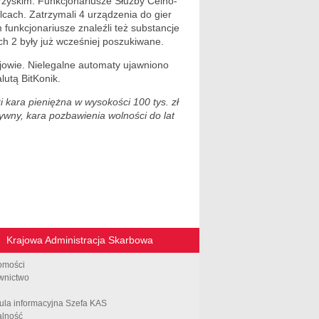
rzyskim. Funkcjonariusze Służby Celno-
lcach. Zatrzymali 4 urządzenia do gier
 funkcjonariusze znaleźli też substancje
h 2 były już wcześniej poszukiwane.
jowie. Nielegalne automaty ujawniono
utą BitKonik.
 kara pieniężna w wysokości 100 tys. zł
wny, kara pozbawienia wolności do lat
Krajowa Administracja Skarbowa
omości
wnictwo
ula informacyjna Szefa KAS
alność