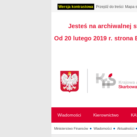
Wersja kontrastowa
Przejdź do treści
Mapa s
Jesteś na archiwalnej 
Od 20 lutego 2019 r. strona
Wiadomości
Kierownictwo
KA
Ministerstwo Finansów
Wiadomości
Aktualności