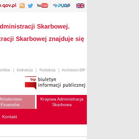
dministracji Skarbowej.
racji Skarbowej znajduje się
krótów
|
Instrukcja
|
Redakcja
|
Archiwum BIP
inisterstwo
Krajowa Administracja
Finansów
Skarbowa
Kontakt