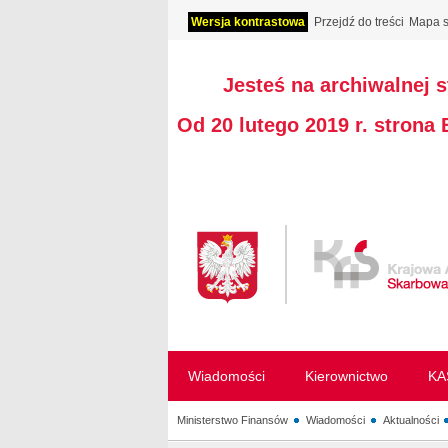
Wersja kontrastowa
Przejdź do treści
Mapa s
Jesteś na archiwalnej 
Od 20 lutego 2019 r. strona
Wiadomości
Kierownictwo
KA
Ministerstwo Finansów
Wiadomości
Aktualności