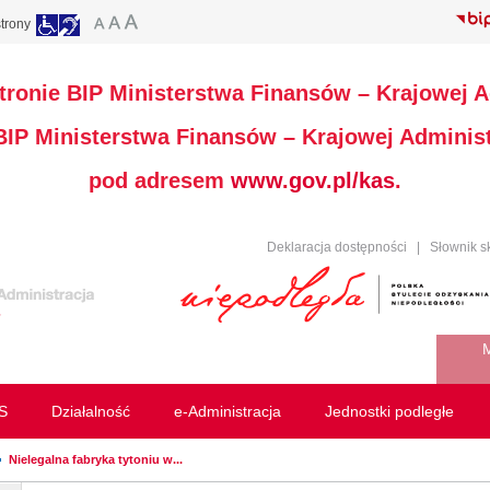
trony
stronie BIP Ministerstwa Finansów – Krajowej A
 BIP Ministerstwa Finansów – Krajowej Administ
pod adresem
www.gov.pl/kas
.
Deklaracja dostępności
|
Słownik s
M
S
Działalność
e-Administracja
Jednostki podległe
Nielegalna fabryka tytoniu w...