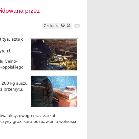
kwidowana przez
Czcionka
 tys. sztuk
. zł.
du Celno-
lkopolskiego
d 200 kg suszu
 z przemytu.
stwa akcyzowego oraz zarzut
czyny grozi kara pozbawienia wolności