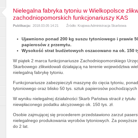
Nielegalna fabryka tytoniu w Wielkopolsce zli
zachodniopomorskich funkcjonariuszy KAS
Publikacja:
2018.03.05 14:21
Źródło: Krajowa Administracja Skarbowa
Ujawniono ponad 200 kg suszu tytoniowego i prawie 50
papierosów z przemytu.
Wysokość strat budżetowych oszacowano na ok. 150 tys
W piątek 2 marca funkcjonariusze Zachodniopomorskiego Urzę
Skarbowego zlikwidowali działającą na terenie województwa wie
nielegalną fabrykę tytoniu.
Funkcjonariusze zabezpieczyli maszynę do cięcia tytoniu, pona
tytoniowego oraz blisko 50 tys. sztuk papierosów pochodzących
W wyniku nielegalnej działalności Skarb Państwa stracił z tytułu
niewpłaconego podatku akcyzowego ok. 150 tys. zł.
Osobie zajmującej się procederem przedstawiono zarzut paser
nielegalnego produkowania wyrobów tytoniowych. Za powyższe 
do 2 lat.