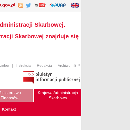
dministracji Skarbowej.
racji Skarbowej znajduje się
krótów
|
Instrukcja
|
Redakcja
|
Archiwum BIP
inisterstwo
Krajowa Administracja
Finansów
Skarbowa
Kontakt