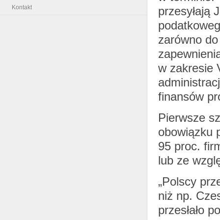
Kontakt
przesyłają 
podatkowego
zarówno do 
zapewnienia
w zakresie 
administracj
finansów pr
Pierwsze sz
obowiązku p
95 proc. fi
lub ze wzgl
„Polscy prze
niż np. Cze
przesłało p