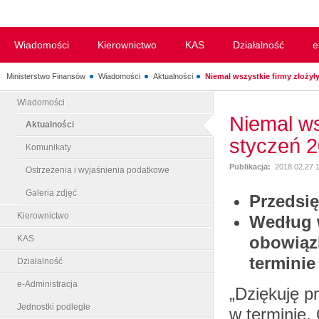
Wiadomości
Kierownictwo
KAS
Działalność
e
Ministerstwo Finansów
Wiadomości
Aktualności
Niemal wszystkie firmy złożył
Wiadomości
Niemal ws
Aktualności
styczeń 
Komunikaty
Publikacja:
2018.02.27 
Ostrzeżenia i wyjaśnienia podatkowe
Galeria zdjęć
Przedsię
Kierownictwo
Według 
obowiąz
KAS
terminie
Działalność
e-Administracja
„Dziękuję p
Jednostki podległe
w terminie.