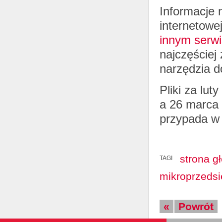
Informacje 
internetowe
innym serwi
najczęściej
narzędzia d
Pliki za lut
a 26 marca 
przypada w 
strona g
TAGI
mikroprzedsi
«
Powrót