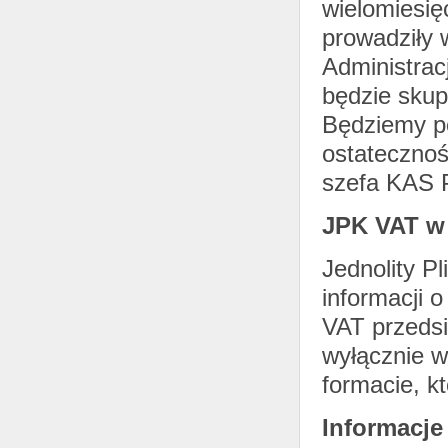
wielomiesię
prowadziły 
Administra
będzie skup
Będziemy po
ostatecznoś
szefa KAS P
JPK VAT w
Jednolity P
informacji 
VAT przedsi
wyłącznie w 
formacie, k
Informacj