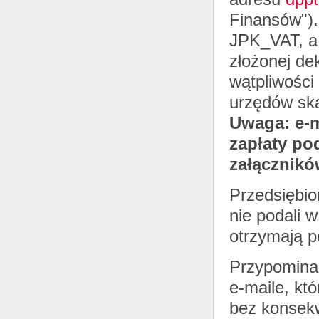
Finansów").
JPK_VAT, a
złożonej dek
wątpliwości
urzędów sk
Uwaga: e-m
zapłaty po
załącznikó
Przedsiębio
nie podali 
otrzymają 
Przypominam
e-maile, kt
bez konsekw