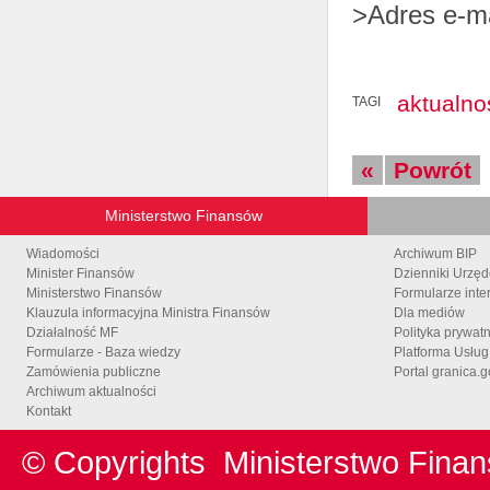
>Adres e-m
aktualno
TAGI
«
Powrót
Ministerstwo Finansów
Wiadomości
Archiwum BIP
Minister Finansów
Dzienniki Urzę
Ministerstwo Finansów
Formularze inte
Klauzula informacyjna Ministra Finansów
Dla mediów
Działalność MF
Polityka prywat
Formularze - Baza wiedzy
Platforma Usłu
Zamówienia publiczne
Portal granica.g
Archiwum aktualności
Kontakt
© Copyrights
Ministerstwo Fina