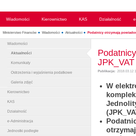
Wiadomości
Kierownictwo
KAS
Działalność
e
Ministerstwo Finansów
Wiadomości
Aktualności
Podatnicy otrzymają powiadom
Wiadomości
Podatnicy
Aktualności
JPK_VAT
Komunikaty
Publikacja:
2018.03.12 
Ostrzeżenia i wyjaśnienia podatkowe
Galeria zdjęć
W elekt
Kierownictwo
komplek
Jednolit
KAS
(JPK_VAT
Działalność
Podatnic
e-Administracja
otrzyma
Jednostki podległe