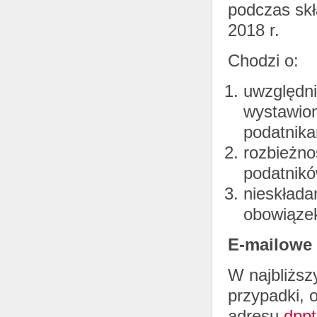
podczas skł
2018 r.
Chodzi o:
uwzględn
wystawion
podatnika
rozbieżno
podatnikó
nieskłada
obowiąze
E-mailowe
W najbliższ
przypadki, 
adresu
dppt