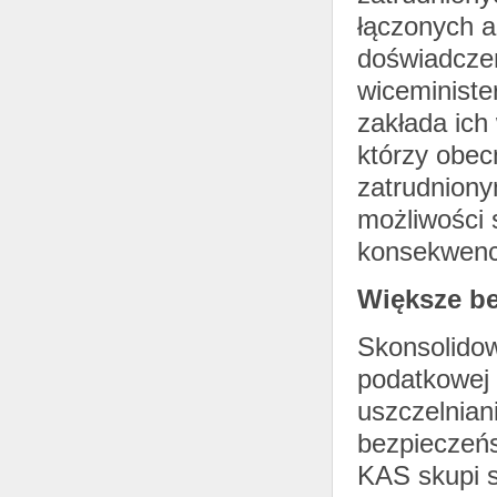
łączonych a
doświadczen
wiceministe
zakłada ich
którzy obec
zatrudnion
możliwości 
konsekwencj
Większe b
Skonsolidow
podatkowej 
uszczelnia
bezpieczeńs
KAS skupi s