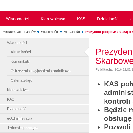
Wiadomości
Kierownictwo
KAS
Działalność
e
Ministerstwo Finansów
Wiadomości
Aktualności
Prezydent podpisał ustawę o K
Wiadomości
Prezydent
Aktualności
Skarbowe
Komunikaty
Publikacja:
2016.12.02 
Ostrzeżenia i wyjaśnienia podatkowe
Galeria zdjęć
KAS poł
Kierownictwo
administ
kontroli
KAS
Będzie m
Działalność
obsługę
e-Administracja
Pozwoli 
Jednostki podległe