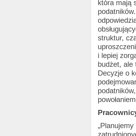
która mają 
podatników.
odpowiedzia
obsługujący
struktur, c
uproszczenie
i lepiej zor
budżet, ale
Decyzje o 
podejmowane
podatników,
powołaniem
Pracownic
„Planujemy 
zatrudniony