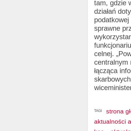
tam, gdzie 
działań dot
podatkowej 
sprawne prz
wykorzystan
funkcjonari
celnej. „Po
centralnym 
łącząca inf
skarbowych 
wiceministe
strona g
TAGI
aktualności 