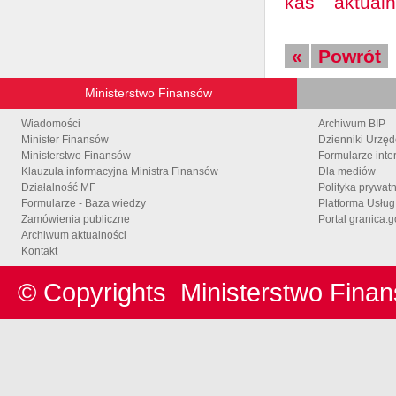
kas
aktualn
«
Powrót
Ministerstwo Finansów
Wiadomości
Archiwum BIP
Minister Finansów
Dzienniki Urzę
Ministerstwo Finansów
Formularze inte
Klauzula informacyjna Ministra Finansów
Dla mediów
Działalność MF
Polityka prywat
Formularze - Baza wiedzy
Platforma Usłu
Zamówienia publiczne
Portal granica.g
Archiwum aktualności
Kontakt
© Copyrights
Ministerstwo Fina