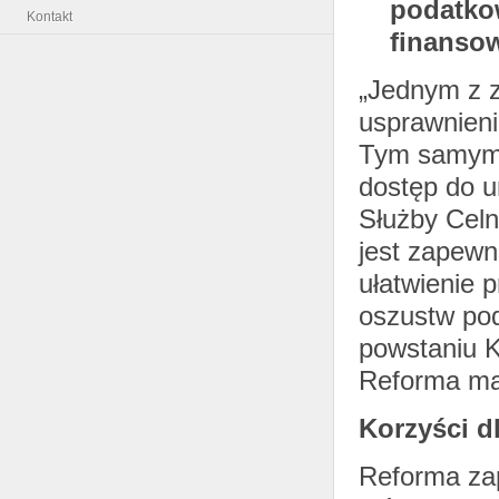
podatko
Kontakt
finanso
„Jednym z z
usprawnieni
Tym samym c
dostęp do u
Służby Celn
jest zapewn
ułatwienie 
oszustw pod
powstaniu K
Reforma ma 
Korzyści d
Reforma za