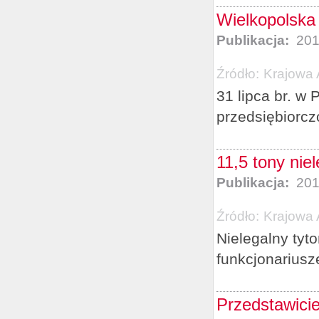
Wielkopolska 
Publikacja:
201
Źródło:
Krajowa 
31 lipca br. w 
przedsiębiorczo
11,5 tony nie
Publikacja:
201
Źródło:
Krajowa 
Nielegalny tyto
funkcjonariusz
Przedstawici