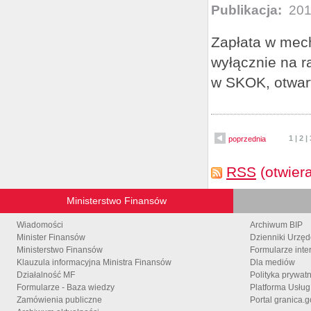
Publikacja:
201
Zapłata w mech
wyłącznie na r
w SKOK, otwar
1
|
2
|
poprzednia
RSS
(otwier
Ministerstwo Finansów
Wiadomości
Archiwum BIP
Minister Finansów
Dzienniki Urzę
Ministerstwo Finansów
Formularze inte
Klauzula informacyjna Ministra Finansów
Dla mediów
Działalność MF
Polityka prywat
Formularze - Baza wiedzy
Platforma Usłu
Zamówienia publiczne
Portal granica.g