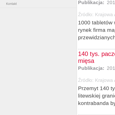
Publikacja:
201
Kontakt
Źródło:
Krajowa 
1000 tabletów
rynek firma ma
przewidzianych
140 tys. pac
mięsa
Publikacja:
201
Źródło:
Krajowa 
Przemyt 140 ty
litewskiej gra
kontrabanda by