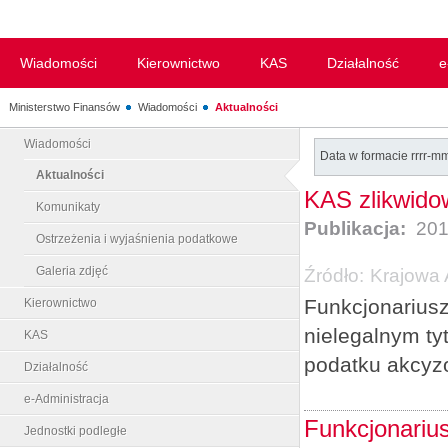
Wiadomości
Kierownictwo
KAS
Działalność
e
Ministerstwo Finansów
Wiadomości
Aktualności
Wiadomości
Data w formacie rrrr-m
Aktualności
KAS zlikwido
Komunikaty
Publikacja:
201
Ostrzeżenia i wyjaśnienia podatkowe
Galeria zdjęć
Źródło:
Krajowa 
Funkcjonariusz
Kierownictwo
nielegalnym ty
KAS
podatku akcyz
Działalność
e-Administracja
Funkcjonarius
Jednostki podległe