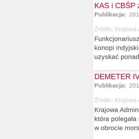
KAS i CBŚP zl
Publikacja:
201
Źródło:
Krajowa 
Funkcjonariusz
konopi indyjsk
uzyskać ponad 
DEMETER IV 
Publikacja:
201
Źródło:
Krajowa 
Krajowa Admin
która polegała
w obrocie mors