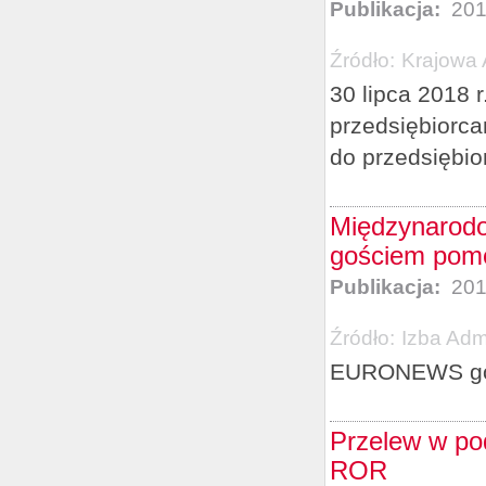
Publikacja:
201
Źródło:
Krajowa 
30 lipca 2018 r
przedsiębiorca
do przedsiębior
Międzynarod
gościem pomo
Publikacja:
201
Źródło:
Izba Adm
EURONEWS goś
Przelew w pod
ROR