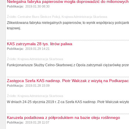
Nielegalna fabryka papierosów mogła doprowadzić do milionowych
Publikacja:
2019.01.30 08:30
Źródło:
Centralne Biuro Śledcze Policji, Krajowa Administracja Skarbowa
Zlikwidowana fabryka nielegalnych papierosów, to wynik współpracy policjant
krajowej.
KAS zatrzymała 28 tys. litrów paliwa
Publikacja:
2019.01.29 14:21
Źródło:
Krajowa Administracja Skarbowa
Funkcjonariusze Służby Celno-Skarbowej z Opola zatrzymali ciężarówkę przew
Zastępca Szefa KAS nadinsp. Piotr Walczak z wizytą na Podkarpac
Publikacja:
2019.01.28 15:09
Źródło:
Krajowa Administracja Skarbowa
W dniach 24-25 stycznia 2019 r. Z-ca Szefa KAS nadinsp. Piotr Walczak wizyt
Karuzela podatkowa z półproduktem na bazie oleju roślinnego
Publikacja:
2019.01.28 11:07