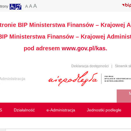
trony
stronie BIP Ministerstwa Finansów – Krajowej A
 BIP Ministerstwa Finansów – Krajowej Administ
pod adresem
www.gov.pl/kas
.
Deklaracja dostępności
|
Słownik s
M
S
Działalność
e-Administracja
Jednostki podległe