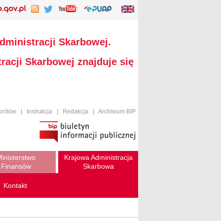
dministracji Skarbowej.
racji Skarbowej znajduje się
krótów
|
Instrukcja
|
Redakcja
|
Archiwum BIP
inisterstwo
Krajowa Administracja
Finansów
Skarbowa
Kontakt