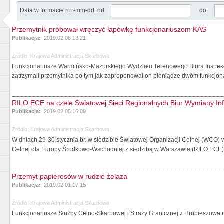
Data w formacie rrrr-mm-dd: od
do:
Przemytnik próbował wręczyć łapówkę funkcjonariuszom KAS
Publikacja:
2019.02.06 13:21
Źródło:
Krajowa Administracja Skarbowa
Funkcjonariusze Warmińsko-Mazurskiego Wydziału Terenowego Biura Inspekc
zatrzymali przemytnika po tym jak zaproponował on pieniądze dwóm funkcjona
RILO ECE na czele Światowej Sieci Regionalnych Biur Wymiany In
Publikacja:
2019.02.05 16:09
Źródło:
Krajowa Administracja Skarbowa
W dniach 29-30 stycznia br. w siedzibie Światowej Organizacji Celnej (WCO) 
Celnej dla Europy Środkowo-Wschodniej z siedzibą w Warszawie (RILO ECE).
Przemyt papierosów w rudzie żelaza
Publikacja:
2019.02.01 17:15
Źródło:
Krajowa Administracja Skarbowa
Funkcjonariusze Służby Celno-Skarbowej i Straży Granicznej z Hrubieszowa u