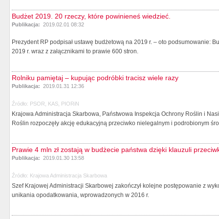
Budżet 2019. 20 rzeczy, które powinieneś wiedzieć.
Publikacja:
2019.02.01 08:32
Prezydent RP podpisał ustawę budżetową na 2019 r. – oto podsumowanie: Bu
2019 r. wraz z załącznikami to prawie 600 stron.
Rolniku pamiętaj – kupując podróbki tracisz wiele razy
Publikacja:
2019.01.31 12:36
Źródło:
PSOR, KAS, PIORiN
Krajowa Administracja Skarbowa, Państwowa Inspekcja Ochrony Roślin i Nas
Roślin rozpoczęły akcję edukacyjną przeciwko nielegalnym i podrobionym śro
Prawie 4 mln zł zostają w budżecie państwa dzięki klauzuli przeci
Publikacja:
2019.01.30 13:58
Źródło:
Krajowa Administracja Skarbowa
Szef Krajowej Administracji Skarbowej zakończył kolejne postępowanie z wyk
unikania opodatkowania, wprowadzonych w 2016 r.