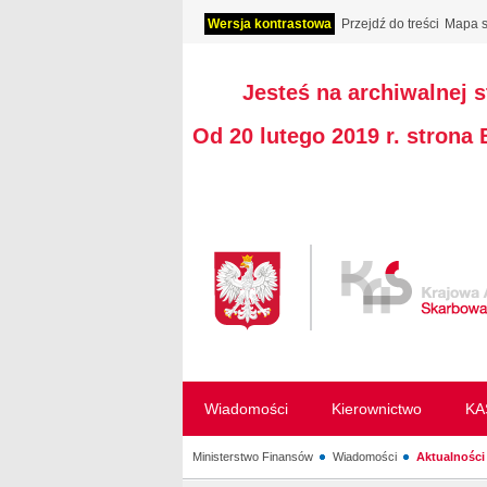
Wersja kontrastowa
Przejdź do treści
Mapa s
Jesteś na archiwalnej 
Od 20 lutego 2019 r. strona
Wiadomości
Kierownictwo
KA
Ministerstwo Finansów
Wiadomości
Aktualności