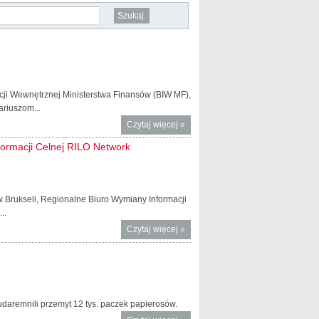
ji Wewnętrznej Ministerstwa Finansów (BIW MF),
riuszom...
Czytaj więcej
o Przemytnik
»
próbował
formacji Celnej RILO Network
wręczyć łapówkę
funkcjonariuszom
KAS
w Brukseli, Regionalne Biuro Wymiany Informacji
..
Czytaj więcej
o RILO ECE
»
na czele
Światowej
Sieci
Regionalnych
Biur Wymiany
daremnili przemyt 12 tys. paczek papierosów.
Informacji