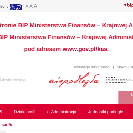
trony
stronie BIP Ministerstwa Finansów – Krajowej A
 BIP Ministerstwa Finansów – Krajowej Administ
pod adresem
www.gov.pl/kas
.
Deklaracja dostępności
|
Słownik s
M
S
Działalność
e-Administracja
Jednostki podległe
vat-7k