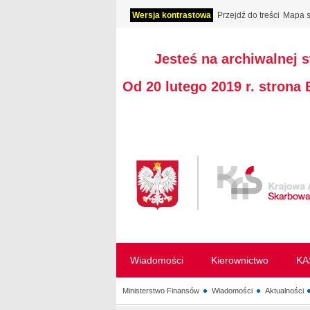
Wersja kontrastowa
Przejdź do treści
Mapa s
Jesteś na archiwalnej 
Od 20 lutego 2019 r. strona
Wiadomości
Kierownictwo
KA
Ministerstwo Finansów
Wiadomości
Aktualności