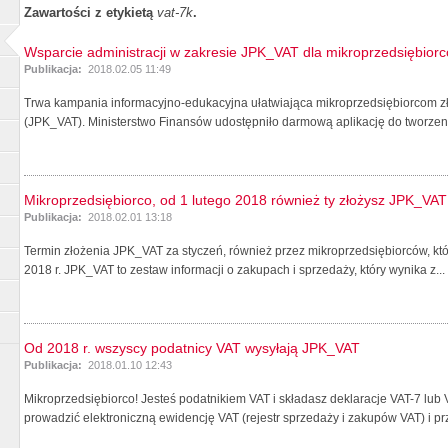
Zawartości z etykietą
vat-7k
.
Wsparcie administracji w zakresie JPK_VAT dla mikroprzedsiębior
Publikacja:
2018.02.05 11:49
Trwa kampania informacyjno-edukacyjna ułatwiająca mikroprzedsiębiorcom zł
(JPK_VAT). Ministerstwo Finansów udostępniło darmową aplikację do tworzenia
Mikroprzedsiębiorco, od 1 lutego 2018 również ty złożysz JPK_VAT
Publikacja:
2018.02.01 13:18
Termin złożenia JPK_VAT za styczeń, również przez mikroprzedsiębiorców, któ
2018 r. JPK_VAT to zestaw informacji o zakupach i sprzedaży, który wynika z...
Od 2018 r. wszyscy podatnicy VAT wysyłają JPK_VAT
Publikacja:
2018.01.10 12:43
Mikroprzedsiębiorco! Jesteś podatnikiem VAT i składasz deklaracje VAT-7 lub 
prowadzić elektroniczną ewidencję VAT (rejestr sprzedaży i zakupów VAT) i prz