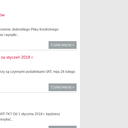
ców
ożenie Jednolitego Pliku Kontrolnego
 i wysyłki...
Czytaj więcej
o Wsparcie
»
administracji w
zakresie JPK_VAT dla
 za styczeń 2018 r.
mikroprzedsiębiorców
rzy są czynnymi podatnikami VAT, mija 26 lutego
Czytaj więcej
o
»
Mikroprzedsiębiorco,
od 1 lutego 2018
również ty złożysz
JPK_VAT za styczeń
VAT-7K? Od 1 stycznia 2018 r. będziesz
2018 r.
esyłać...