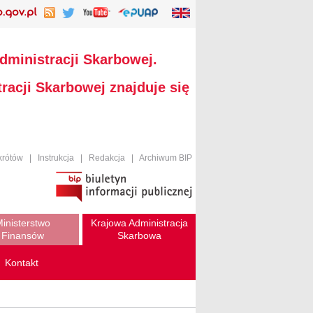
dministracji Skarbowej.
racji Skarbowej znajduje się
krótów
|
Instrukcja
|
Redakcja
|
Archiwum BIP
inisterstwo
Krajowa Administracja
Finansów
Skarbowa
Kontakt