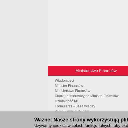
Ministerstwo Finansów
Wiadomości
Minister Finansów
Ministerstwo Finansów
Klauzula informacyjna Ministra Finansów
Działalność MF
Formularze - Baza wiedzy
Zamówienia publiczne
Archiwum aktualności
Ważne: Nasze strony wykorzystują plik
Kontakt
Używamy cookies w celach funkcjonalnych, aby ułatw