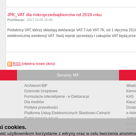
JPK_VAT dla mikroprzedsiębiorców od 2018 roku
Publikacja:
2017.10.04 16:58
Podatnicy VAT, którzy składają deklaracje VAT-7 lub VAT-7K, od 1 stycznia 2
elektronicznej ewidencji VAT. Swój rejestr sprzedaży i zakupów VAT będą przes
RSS
(otwiera nowe okno)
Serwisy MF
Archiwum BIP
Wiad
Dzienniki Urzędowe
Kiero
Formularze interaktywne - e-Deklaracje
KAS
Dla mediów
Klauz
Polityka prywatności
Dział
Platforma Usług Elektronicznych Skarbowo-Celnych
e-Adm
Portal granica.gov.pl
Jedno
Konta
i cookies.
Archi
ić użytkownikom korzystanie z witryny oraz w celu tworzenia anonimowy