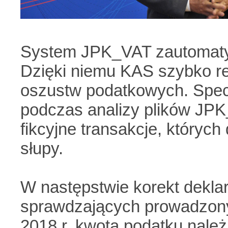
System JPK_VAT zautomaty
Dzięki niemu KAS szybko re
oszustw podatkowych. Spec
podczas analizy plików JP
fikcyjne transakcje, których
słupy.
W następstwie korekt dekla
sprawdzających prowadzony
2018 r. kwota podatku należ