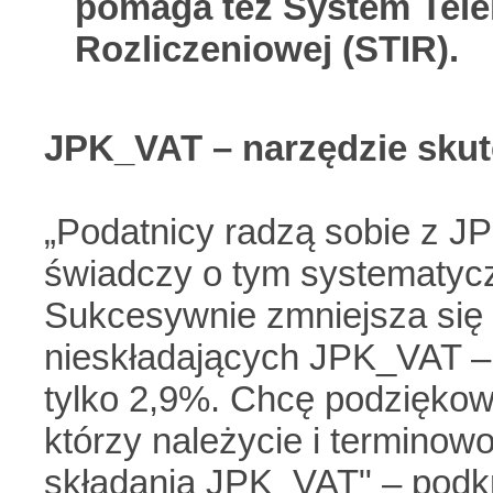
pomaga też System Tele
Rozliczeniowej (STIR).
JPK_VAT – narzędzie skute
„Podatnicy radzą sobie z 
świadczy o tym systematyc
Sukcesywnie zmniejsza się 
nieskładających JPK_VAT – 
tylko 2,9%. Chcę podzięko
którzy należycie i terminow
składania JPK_VAT" – podkre