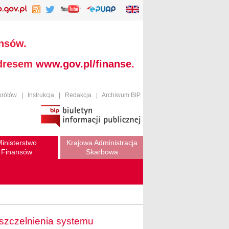
ansów.
adresem
www.gov.pl/finanse
.
krótów
|
Instrukcja
|
Redakcja
|
Archiwum BIP
inisterstwo
Krajowa Administracja
Finansów
Skarbowa
szczelnienia systemu