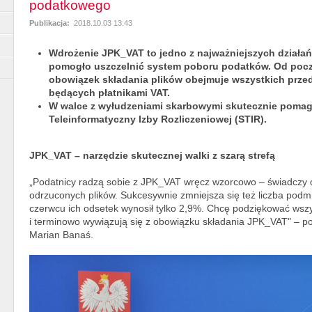
podatkowego
Publikacja:
2018.10.03 13:43
Wdrożenie JPK_VAT to jedno z najważniejszych działań
pomogło uszczelnić system poboru podatków. Od począ
obowiązek składania plików obejmuje wszystkich prze
będących płatnikami VAT.
W walce z wyłudzeniami skarbowymi skutecznie pomag
Teleinformatyczny Izby Rozliczeniowej (STIR).
JPK_VAT – narzędzie skutecznej walki z szarą strefą
„Podatnicy radzą sobie z JPK_VAT wręcz wzorcowo – świadczy
odrzuconych plików. Sukcesywnie zmniejsza się też liczba pod
czerwcu ich odsetek wynosił tylko 2,9%. Chcę podziękować wszy
i terminowo wywiązują się z obowiązku składania JPK_VAT" – pod
Marian Banaś.