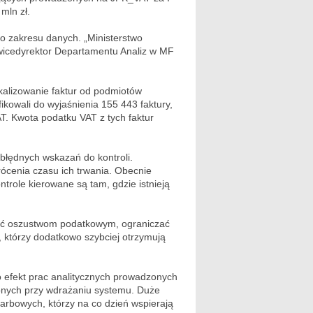
mln zł.
o zakresu danych. „Ministerstwo
ł wicedyrektor Departamentu Analiz w MF
kalizowanie faktur od podmiotów
ikowali do wyjaśnienia 155 443 faktury,
. Kwota podatku VAT z tych faktur
 błędnych wskazań do kontroli.
krócenia czasu ich trwania. Obecnie
ontrole kierowane są tam, gdzie istnieją
gać oszustwom podatkowym, ograniczać
, którzy dodatkowo szybciej otrzymują
o efekt prac analitycznych prowadzonych
onych przy wdrażaniu systemu. Duże
rbowych, którzy na co dzień wspierają