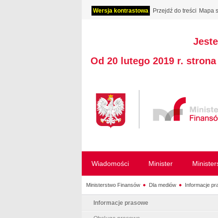
Wersja kontrastowa
Przejdź do treści
Mapa s
Jeste
Od 20 lutego 2019 r. stron
Wiadomości
Minister
Ministe
Ministerstwo Finansów
Dla mediów
Informacje p
Informacje prasowe