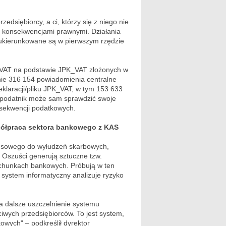
dsiębiorcy, a ci, którzy się z niego nie
 z konsekwencjami prawnymi. Działania
ukierunkowane są w pierwszym rzędzie
u VAT na podstawie JPK_VAT złożonych w
nie 316 154 powiadomienia centralne
eklaracji/pliku JPK_VAT, w tym 153 633
 podatnik może sam sprawdzić swoje
konsekwencji podatkowych.
spółpraca sektora bankowego z KAS
ansowego do wyłudzeń skarbowych,
 Oszuści generują sztuczne tzw.
achunkach bankowych. Próbują w ten
system informatyczny analizuje ryzyko
a dalsze uszczelnienie systemu
wych przedsiębiorców. To jest system,
owych" – podkreślił dyrektor