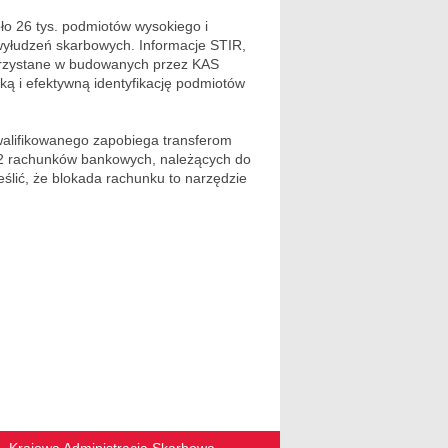
ło 26 tys. podmiotów wysokiego i
yłudzeń skarbowych. Informacje STIR,
korzystane w budowanych przez KAS
ą i efektywną identyfikację podmiotów
alifikowanego zapobiega transferom
2 rachunków bankowych, należących do
eślić, że blokada rachunku to narzędzie
Krajowa Administracja Skarbowa