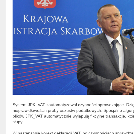
System JPK_VAT zautomatyzował czynności sprawdzające. Dzię
nieprawidłowości i próby oszustw podatkowych. Specjalne algo
plików JPK_VAT automatycznie wyłapują fikcyjne transakcje, któr
słupy.
W następstwie korekt deklaracji VAT, po czynnościach sprawdz