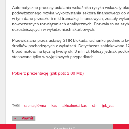
Automatyczne procesy ustalania wskaźnika ryzyka wskazały oko
podwyższonego ryzyka wykorzystania sektora finansowego do w
w tym dane przeszło 5 mld transakcji finansowych, zostały wy
nowoczesnych rozwiązaniach analitycznych. Pozwala to na szybk
uczestniczących w wyłudzeniach skarbowych.
Przewidziana przez ustawę STIR blokada rachunku podmiotu kw
środków pochodzących z wyłudzeń. Dotychczas zablokowano 1
8 podmiotów, na łączną kwotę ok. 3 mln zł. Należy jednak podkr
stosowane tylko w wyjątkowych przypadkach.
Pobierz prezentację (plik pptx 2,88 MB)
TAGI
strona główna
kas
aktualności kas
stir
jpk_vat
«
Powrót
Serwisy MF