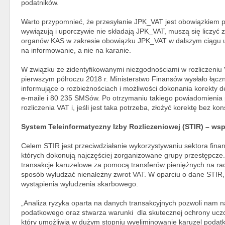
podatników.
Warto przypomnieć, że przesyłanie JPK_VAT jest obowiązkiem prze
wywiązują i uporczywie nie składają JPK_VAT, muszą się liczyć
organów KAS w zakresie obowiązku JPK_VAT w dalszym ciągu 
na informowanie, a nie na karanie.
W związku ze zidentyfikowanymi niezgodnościami w rozliczeni
pierwszym półroczu 2018 r. Ministerstwo Finansów wysłało łącz
informujące o rozbieżnościach i możliwości dokonania korekty d
e-maile i 80 235 SMSów. Po otrzymaniu takiego powiadomienia
rozliczenia VAT i, jeśli jest taka potrzeba, złożyć korektę bez 
System Teleinformatyczny Izby Rozliczeniowej (STIR) – w
Celem STIR jest przeciwdziałanie wykorzystywaniu sektora fin
których dokonują najczęściej zorganizowane grupy przestępcze.
transakcje karuzelowe za pomocą transferów pieniężnych na r
sposób wyłudzać nienależny zwrot VAT. W oparciu o dane STIR, 
wystąpienia wyłudzenia skarbowego.
„Analiza ryzyka oparta na danych transakcyjnych pozwoli nam n
podatkowego oraz stwarza warunki dla skutecznej ochrony uczci
który umożliwia w dużym stopniu wyeliminowanie karuzel podatk