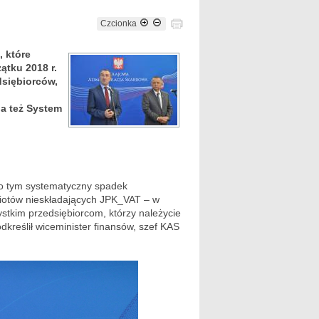
Czcionka
, które
tku 2018 r.
dsiębiorców,
a też System
 o tym systematyczny spadek
miotów nieskładających JPK_VAT – w
stkim przedsiębiorcom, którzy należycie
kreślił wiceminister finansów, szef KAS