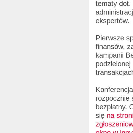
tematy dot.
administracj
ekspertów.
Pierwsze sp
finansów, z
kampanii Be
podzielonej 
transakcjac
Konferencja
rozpocznie s
bezpłatny. 
się
na stron
zgłoszeniow
okno w inny