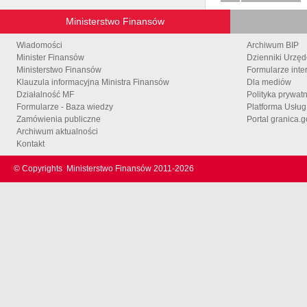
Ministerstwo Finansów
Wiadomości
Archiwum BIP
Minister Finansów
Dzienniki Urzę
Ministerstwo Finansów
Formularze inte
Klauzula informacyjna Ministra Finansów
Dla mediów
Działalność MF
Polityka prywat
Formularze - Baza wiedzy
Platforma Usłu
Zamówienia publiczne
Portal granica.g
Archiwum aktualności
Kontakt
© Copyrights
Ministerstwo Finansów 2011-
2026