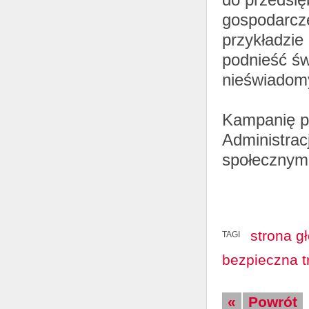
gospodarcz
przykładzie
podnieść św
nieświadom
Kampanię pr
Administrac
społecznymi
strona g
TAGI
bezpieczna t
«
Powrót