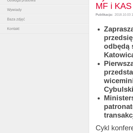
Obsługa prasowa
MF i KAS
Wywiady
Publikacja:
2018.10.03 1
Baza zdjęć
Zaprasza
Kontakt
przedsię
odbędą 
Katowic
Pierwsza
przedsta
wicemini
Cybulski
Minister
patrona
transakc
Cykl konfere