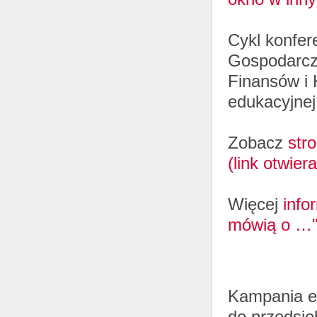
Cykl konfer
Gospodarcze
Finansów i 
edukacyjnej
Zobacz
str
(link otwie
Więcej
info
mówią o …" 
Kampania ed
do przedsię