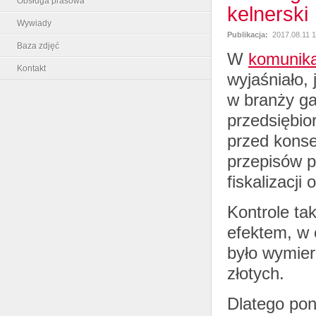
Obsługa prasowa
kelnerski
Wywiady
Publikacja:
2017.08.11 1
Baza zdjęć
W
komunikac
Kontakt
wyjaśniało,
w branży ga
przedsiębio
przed konse
przepisów p
fiskalizacji
Kontrole ta
efektem, w 
było wymier
złotych.
Dlatego pon