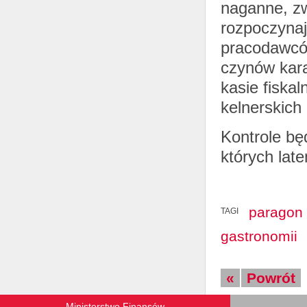
naganne, zw
rozpoczynaj
pracodawców
czynów kara
kasie fiska
kelnerskich
Kontrole bę
których late
paragon
TAGI
gastronomii
«
Powrót
Ministerstwo Finansów