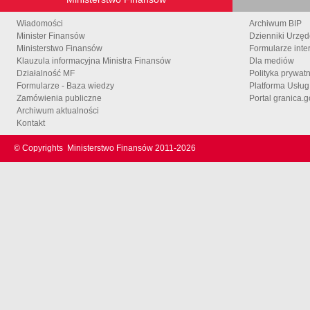
Wiadomości
Archiwum BIP
Minister Finansów
Dzienniki Urzę
Ministerstwo Finansów
Formularze inte
Klauzula informacyjna Ministra Finansów
Dla mediów
Działalność MF
Polityka prywat
Formularze - Baza wiedzy
Platforma Usłu
Zamówienia publiczne
Portal granica.g
Archiwum aktualności
Kontakt
© Copyrights
Ministerstwo Finansów 2011-
2026