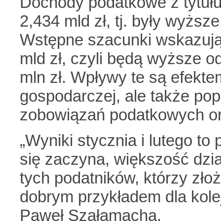
Dochody podatkowe z tytułu
2,434 mld zł, tj. były wyżs
Wstępne szacunki wskazują,
mld zł, czyli będą wyższe o
mln zł. Wpływy te są efekte
gospodarczej, ale także po
zobowiązań podatkowych or
„Wyniki stycznia i lutego to
się zaczyna, większość dzia
tych podatników, którzy złoż
dobrym przykładem dla kolej
Paweł Szałamacha.