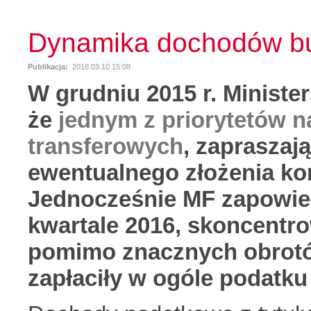
Dynamika dochodów bu
Publikacja:
2016.03.10 15:08
W grudniu 2015 r. Ministe
że
jednym z priorytetów n
transferowych
, zapraszaj
ewentualnego złożenia kor
Jednocześnie MF zapowiedz
kwartale 2016, skoncentr
pomimo znacznych obrotów
zapłaciły w ogóle podatku 