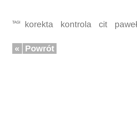
korekta
kontrola
cit
paweł
TAGI
«
Powrót