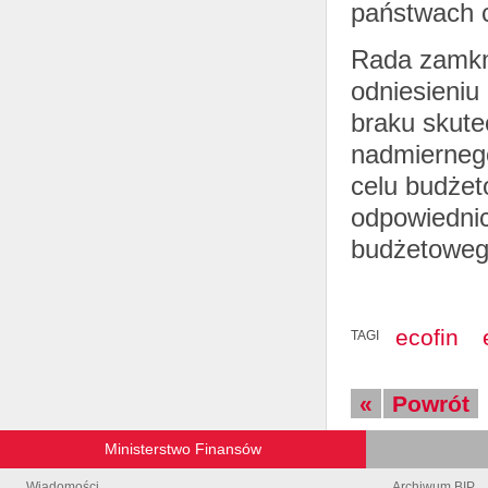
państwach 
Rada zamkn
odniesieniu 
braku skute
nadmierneg
celu budżeto
odpowiednic
budżetoweg
ecofin
TAGI
«
Powrót
Ministerstwo Finansów
Wiadomości
Archiwum BIP