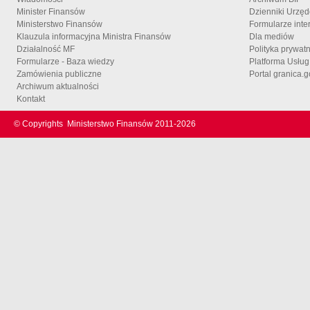
Minister Finansów
Dzienniki Urzę
Ministerstwo Finansów
Formularze inte
Klauzula informacyjna Ministra Finansów
Dla mediów
Działalność MF
Polityka prywat
Formularze - Baza wiedzy
Platforma Usłu
Zamówienia publiczne
Portal granica.g
Archiwum aktualności
Kontakt
© Copyrights
Ministerstwo Finansów 2011-
2026