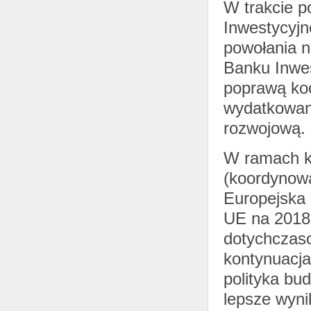
W trakcie p
Inwestycyjn
powołania n
Banku Inwes
poprawą koo
wydatkowan
rozwojową.
W ramach ko
(koordynowa
Europejska 
UE na 2018 
dotychczaso
kontynuacja
polityka bu
lepsze wyn