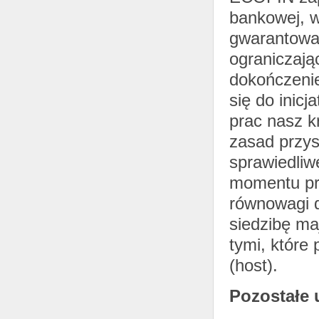
bankowej, w
gwarantowan
ograniczają
dokończenie
się do inicj
prac nasz k
zasad przys
sprawiedliw
momentu prz
równowagi d
siedzibę ma
tymi, które
(host).
Pozostałe 