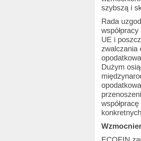
szybszą i s
Rada uzgodn
współpracy 
UE i poszcz
zwalczania 
opodatkowa
Dużym osią
międzynarod
opodatkowan
przenoszeni
współpracę 
konkretnych
Wzmocnien
ECOFIN zapo