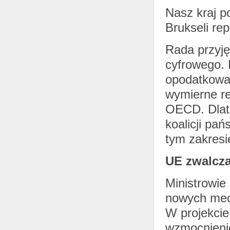
Nasz kraj p
Brukseli re
Rada przyję
cyfrowego. 
opodatkowan
wymierne re
OECD. Dlate
koalicji pa
tym zakresi
UE zwalcz
Ministrowie 
nowych mec
W projekcie
wzmocnienie