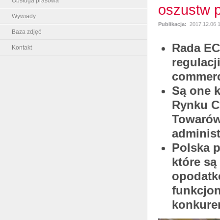
Obsługa prasowa
oszustw 
Wywiady
Publikacja:
2017.12.06 
Baza zdjęć
Rada ECO
Kontakt
regulacj
commerc
Są one 
Rynku Cy
Towarów 
administ
Polska p
które są
opodatk
funkcjon
konkuren