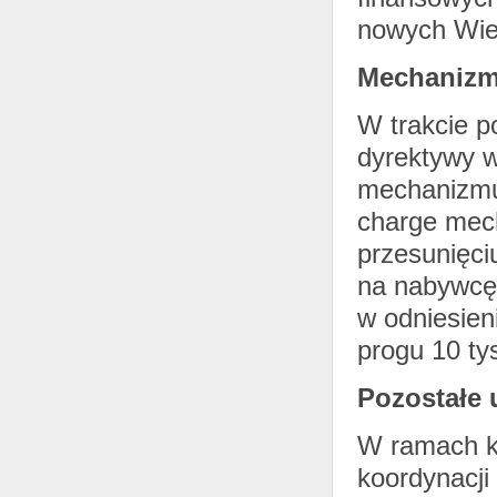
nowych Wiel
Mechanizm
W trakcie p
dyrektywy 
mechanizmu 
charge mec
przesunięci
na nabywcę
w odniesien
progu 10 ty
Pozostałe 
W ramach ko
koordynacji