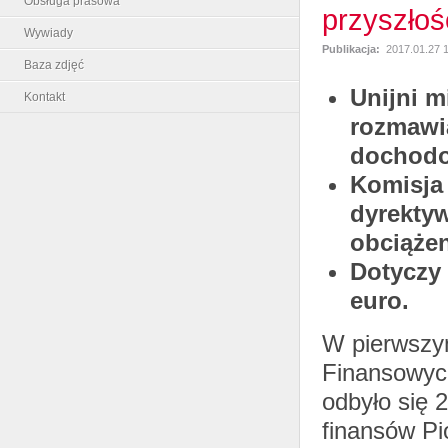
Obsługa prasowa
przyszłoś
Wywiady
Publikacja:
2017.01.27 
Baza zdjęć
Unijni m
Kontakt
rozmawia
dochodo
Komisja 
dyrekty
obciążen
Dotyczy 
euro.
W pierwszy
Finansowyc
odbyło się 2
finansów Pi