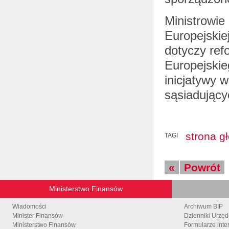
Ministrowie 
Europejskie
dotyczy ref
Europejskie
inicjatywy 
sąsiadującyc
strona g
TAGI
«
Powrót
Ministerstwo Finansów
Wiadomości
Archiwum BIP
Minister Finansów
Dzienniki Urzę
Ministerstwo Finansów
Formularze inte