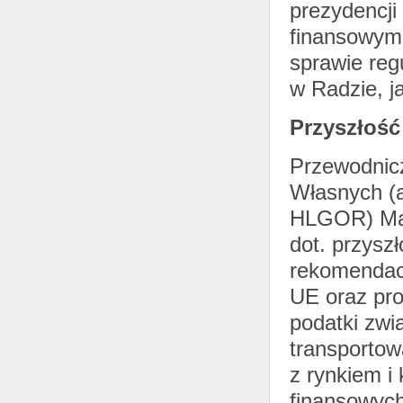
prezydencji
finansowym.
sprawie reg
w Radzie, j
Przyszłość
Przewodnic
Własnych (
HLGOR) Mari
dot. przysz
rekomendac
UE oraz pr
podatki zwi
transportow
z rynkiem i 
finansowych