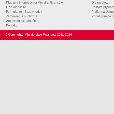
Klauzula informacyjna Ministra Finansów
Dla mediów
Działalność MF
Polityka prywat
Formularze - Baza wiedzy
Platforma Usłu
Zamówienia publiczne
Portal granica.g
Archiwum aktualności
Kontakt
© Copyrights
Ministerstwo Finansów 2011-
2026