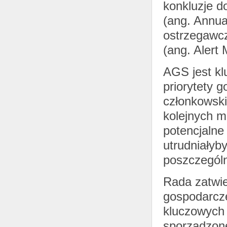
konkluzje d
(ang. Annu
ostrzegawc
(ang. Alert
AGS jest kl
priorytety 
członkowsk
kolejnych m
potencjalne
utrudniałyb
poszczególn
Rada zatwie
gospodarcze
kluczowych 
sporządzone