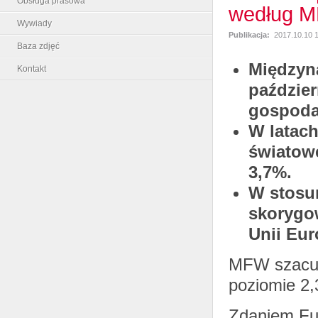
Obsługa prasowa
według 
Wywiady
Publikacja:
2017.10.10 
Baza zdjęć
Międzyn
Kontakt
paździer
gospodar
W latac
światow
3,7%.
W stosu
skorygow
Unii Eur
MFW szacuje
poziomie 2,
Zdaniem Fu