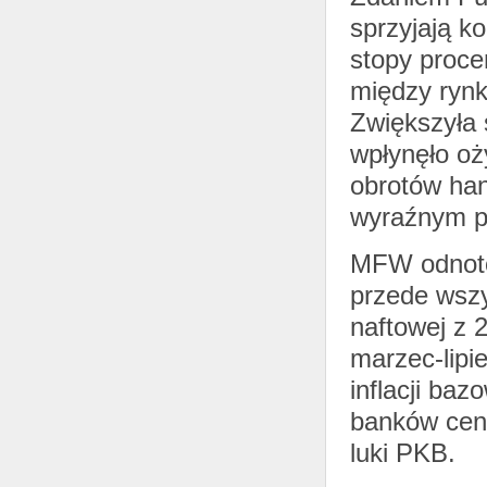
sprzyjają k
stopy proce
między rynk
Zwiększyła 
wpłynęło oż
obrotów han
wyraźnym pr
MFW odnotow
przede wszy
naftowej z 
marzec-lipi
inflacji baz
banków cent
luki PKB.