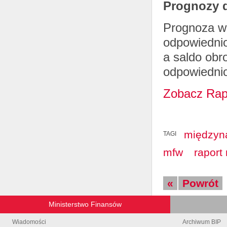
Prognozy d
Prognoza wz
odpowiednio
a saldo obr
odpowiedni
Zobacz Rapo
międzyn
TAGI
mfw
raport
«
Powrót
Ministerstwo Finansów
Wiadomości
Archiwum BIP