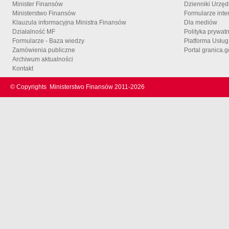
Minister Finansów
Dzienniki Urzę
Ministerstwo Finansów
Formularze inte
Klauzula informacyjna Ministra Finansów
Dla mediów
Działalność MF
Polityka prywat
Formularze - Baza wiedzy
Platforma Usłu
Zamówienia publiczne
Portal granica.g
Archiwum aktualności
Kontakt
© Copyrights
Ministerstwo Finansów 2011-
2026