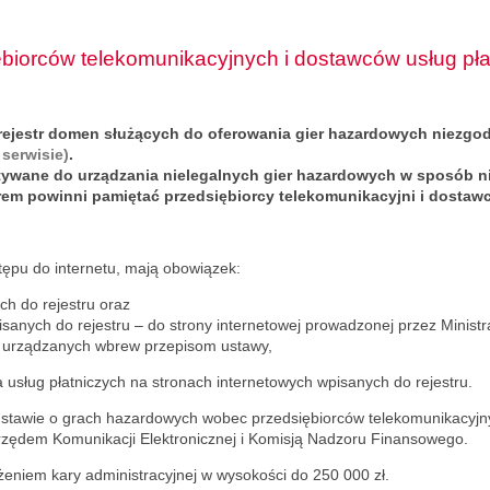
biorców telekomunikacyjnych i dostawców usług pła
e rejestr domen służących do oferowania gier hazardowych niezgod
serwisie)
.
tywane do urządzania nielegalnych gier hazardowych w sposób n
rem powinni pamiętać przedsiębiorcy telekomunikacyjni i dostawc
stępu do internetu, mają obowiązek:
ch do rejestru oraz
sanych do rejestru – do strony internetowej prowadzonej przez Ministra
r urządzanych wbrew przepisom ustawy,
 usług płatniczych na stronach internetowych wpisanych do rejestru.
ustawie o grach hazardowych wobec przedsiębiorców telekomunikacyjny
rzędem Komunikacji Elektronicznej i Komisją Nadzoru Finansowego.
niem kary administracyjnej w wysokości do 250 000 zł.