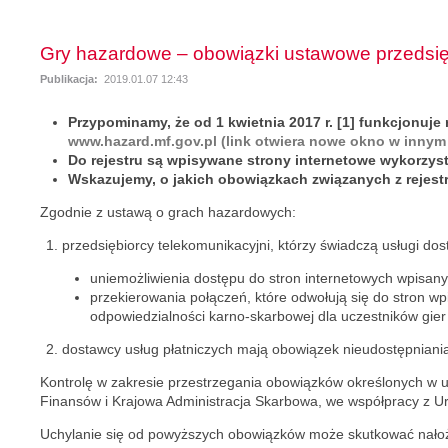
Gry hazardowe – obowiązki ustawowe przedsię
Publikacja:
2019.01.07 12:43
Przypominamy, że od 1 kwietnia 2017 r. [1] funkcjonuj
www.hazard.mf.gov.pl (link otwiera nowe okno w innym 
Do rejestru są wpisywane strony internetowe wykorzys
Wskazujemy, o jakich obowiązkach związanych z rejest
Zgodnie z ustawą o grach hazardowych:
przedsiębiorcy telekomunikacyjni, którzy świadczą usługi do
uniemożliwienia dostępu do stron internetowych wpisany
przekierowania połączeń, które odwołują się do stron wpi
odpowiedzialności karno-skarbowej dla uczestników gie
dostawcy usług płatniczych mają obowiązek nieudostępniania
Kontrolę w zakresie przestrzegania obowiązków określonych w 
Finansów i Krajowa Administracja Skarbowa, we współpracy z U
Uchylanie się od powyższych obowiązków może skutkować nałoże