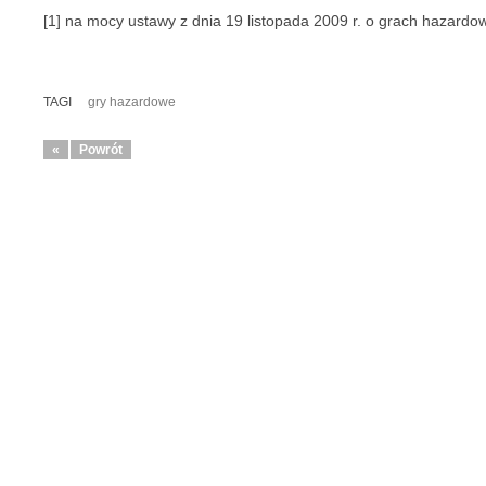
[1] na mocy ustawy z dnia 19 listopada 2009 r. o grach hazardo
TAGI
gry hazardowe
«
Powrót