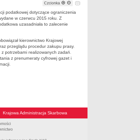
Czcionka
acji podatkowej dotyczące ograniczenia
 wydane w czerwcu 2015 roku. Z
datkowa uzasadniała to zalecenie
obowiązał kierownictwo Krajowej
oraz przeglądu procedur zakupu prasy.
 z potrzebami realizowanych zadań.
ania z prenumeraty cyfrowej gazet i
macji.
Krajowa Administracja Skarbowa
omości
wnictwo