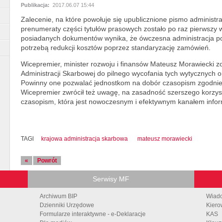
Publikacja:
2017.06.07 15:44
Zalecenie, na które powołuje się upublicznione pismo administr
prenumeraty części tytułów prasowych zostało po raz pierwszy
posiadanych dokumentów wynika, że ówczesna administracja po
potrzebą redukcji kosztów poprzez standaryzację zamówień.
Wicepremier, minister rozwoju i finansów Mateusz Morawiecki z
Administracji Skarbowej do pilnego wycofania tych wytycznych 
Powinny one pozwalać jednostkom na dobór czasopism zgodnie
Wicepremier zwrócił też uwagę, na zasadność szerszego korzyst
czasopism, która jest nowoczesnym i efektywnym kanałem infor
TAGI
krajowa administracja skarbowa
mateusz morawiecki
«
Powrót
Serwisy MF
Archiwum BIP
Wiad
Dzienniki Urzędowe
Kiero
Formularze interaktywne - e-Deklaracje
KAS