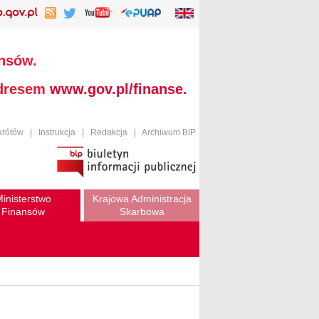
ansów.
adresem
www.gov.pl/finanse
.
krótów
|
Instrukcja
|
Redakcja
|
Archiwum BIP
inisterstwo
Krajowa Administracja
Finansów
Skarbowa