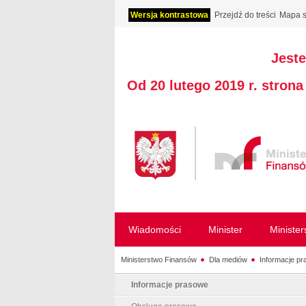
Wersja kontrastowa
Przejdź do treści
Mapa s
Jeste
Od 20 lutego 2019 r. stron
Wiadomości
Minister
Ministe
Ministerstwo Finansów
Dla mediów
Informacje p
Informacje prasowe