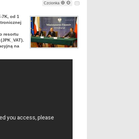
Czcionka
T-7K, od 1
tronicznej
o resortu
 (JPK_VAT).
acyjną na