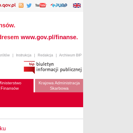
ansów.
adresem
www.gov.pl/finanse
.
krótów
|
Instrukcja
|
Redakcja
|
Archiwum BIP
inisterstwo
Krajowa Administracja
Finansów
Skarbowa
oku