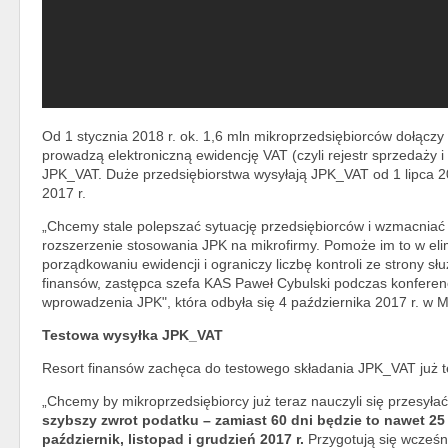
Od 1 stycznia 2018 r. ok. 1,6 mln mikroprzedsiębiorców dołączy
prowadzą elektroniczną ewidencję VAT (czyli rejestr sprzedaży i
JPK_VAT. Duże przedsiębiorstwa wysyłają JPK_VAT od 1 lipca 201
2017 r.
„Chcemy stale polepszać sytuację przedsiębiorców i wzmacniać
rozszerzenie stosowania JPK na mikrofirmy. Pomoże im to w el
porządkowaniu ewidencji i ograniczy liczbę kontroli ze strony sł
finansów, zastępca szefa KAS Paweł Cybulski podczas konferencj
wprowadzenia JPK", która odbyła się 4 października 2017 r. w M
Testowa wysyłka JPK_VAT
Resort finansów zachęca do testowego składania JPK_VAT już t
„Chcemy by mikroprzedsiębiorcy już teraz nauczyli się przesyłać
szybszy zwrot podatku – zamiast 60 dni będzie to nawet 25 
październik, listopad i grudzień 2017 r.
Przygotują się wcześnie