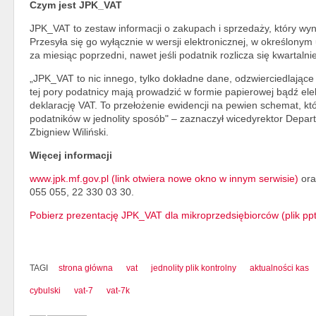
Czym jest JPK_VAT
JPK_VAT to zestaw informacji o zakupach i sprzedaży, który wyn
Przesyła się go wyłącznie w wersji elektronicznej, w określonym 
za miesiąc poprzedni, nawet jeśli podatnik rozlicza się kwartalnie
„JPK_VAT to nic innego, tylko dokładne dane, odzwierciedlające
tej pory podatnicy mają prowadzić w formie papierowej bądź ele
deklarację VAT. To przełożenie ewidencji na pewien schemat, kt
podatników w jednolity sposób" – zaznaczył wicedyrektor Dep
Zbigniew Wiliński.
Więcej informacji
www.jpk.mf.gov.pl (link otwiera nowe okno w innym serwisie)
ora
055 055, 22 330 03 30.
Pobierz prezentację JPK_VAT dla mikroprzedsiębiorców (plik pp
TAGI
strona główna
vat
jednolity plik kontrolny
aktualności kas
cybulski
vat-7
vat-7k