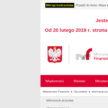
Wersja kontrastowa
Przejdź do treści
Mapa s
Jeste
Od 20 lutego 2019 r. stron
Wiadomości
Minister
Ministe
Ministerstwo Finansów
Dla mediów
Informacje p
Informacje prasowe