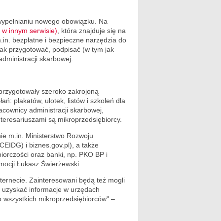
 wypełnianiu nowego obowiązku. Na
 w innym serwisie)
, która znajduje się na
in. bezpłatne i bezpieczne narzędzia do
jak przygotować, podpisać (w tym jak
administracji skarbowej.
przygotowały szeroko zakrojoną
: plakatów, ulotek, listów i szkoleń dla
acownicy administracji skarbowej,
nteresariuszami są mikroprzedsiębiorcy.
ie m.in. Ministerstwo Rozwoju
CEIDG) i biznes.gov.pl), a także
iorczości oraz banki, np. PKO BP i
omocji Łukasz Świerżewski.
ternecie. Zainteresowani będą też mogli
 i uzyskać informacje w urzędach
o wszystkich mikroprzedsiębiorców" –