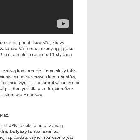
 do grona podatników VAT, którzy
 zakupów VAT) oraz przesyłają ją jako
6 r., a małe i średnie od 1 stycznia
 uczciwą konkurencję. Temu służy także
iminowaniu nieuczciwych kontrahentów,
użb skarbowych" – podkreślił wiceminister
i pt. „Korzyści dla przedsiębiorców z
inisterstwie Finansów.
eraz.
 plik JPK. Dzięki temu otrzymają
dni. Dotyczy to rozliczeń za
j i sprawdzą, czy ich rozliczenie jest