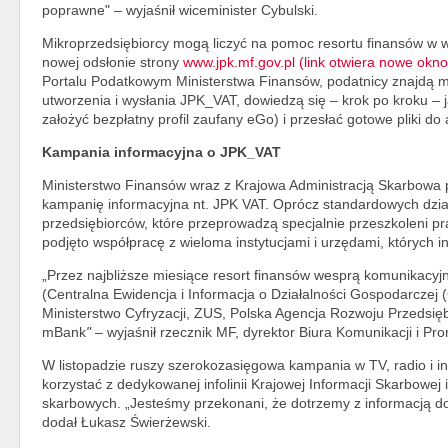
poprawne" – wyjaśnił wiceminister Cybulski.
Mikroprzedsiębiorcy mogą liczyć na pomoc resortu finansów w
nowej odsłonie strony
www.jpk.mf.gov.pl (link otwiera nowe okno
Portalu Podatkowym Ministerstwa Finansów, podatnicy znajdą m.
utworzenia i wysłania JPK_VAT, dowiedzą się – krok po kroku – 
założyć bezpłatny profil zaufany eGo) i przesłać gotowe pliki do 
Kampania informacyjna o JPK_VAT
Ministerstwo Finansów wraz z Krajowa Administracją Skarbowa 
kampanię informacyjna nt. JPK VAT. Oprócz standardowych działań
przedsiębiorców, które przeprowadzą specjalnie przeszkoleni pr
podjęto współpracę z wieloma instytucjami i urzędami, których i
„Przez najbliższe miesiące resort finansów wesprą komunikacyjn
(Centralna Ewidencja i Informacja o Działalności Gospodarczej (
Ministerstwo Cyfryzacji, ZUS, Polska Agencja Rozwoju Przedsięb
mBank
"
– wyjaśnił rzecznik MF, dyrektor Biura Komunikacji i Pr
W listopadzie ruszy szerokozasięgowa kampania w TV, radio i in
korzystać z dedykowanej infolinii Krajowej Informacji Skarbowej
skarbowych. „Jesteśmy przekonani, że dotrzemy z informacją d
dodał Łukasz Świerżewski.