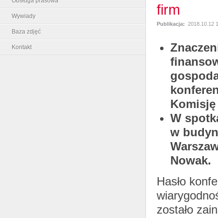
Obsługa prasowa
firm
Wywiady
Publikacja:
2018.10.12 
Baza zdjęć
Znaczen
Kontakt
finansow
gospoda
konferen
Komisję
W spotka
w budyn
Warszawi
Nowak.
Hasło konfe
wiarygodnoś
zostało zai