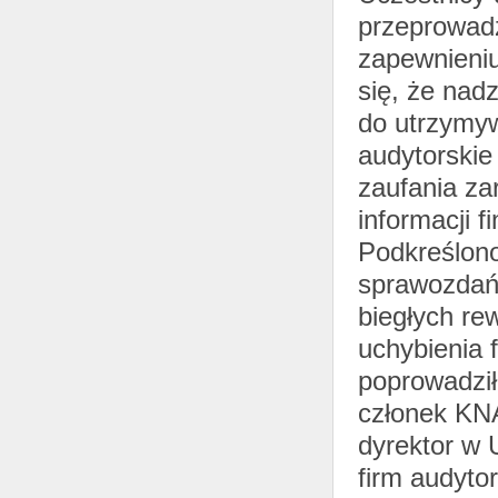
przeprowad
zapewnieniu
się, że nad
do utrzymyw
audytorskie
zaufania za
informacji 
Podkreślono
sprawozdań
biegłych re
uchybienia 
poprowadził
członek KN
dyrektor w 
firm audyto