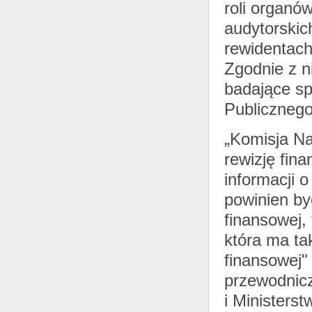
roli organó
audytorskic
rewidentach
Zgodnie z n
badające s
Publicznego
„Komisja N
rewizję fin
informacji 
powinien b
finansowej, 
która ma ta
finansowej"
przewodnic
i Ministers