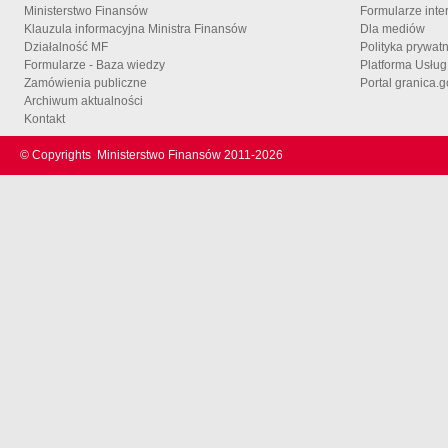
Ministerstwo Finansów
Formularze inte
Klauzula informacyjna Ministra Finansów
Dla mediów
Działalność MF
Polityka prywat
Formularze - Baza wiedzy
Platforma Usłu
Zamówienia publiczne
Portal granica.g
Archiwum aktualności
Kontakt
© Copyrights
Ministerstwo Finansów 2011-
2026