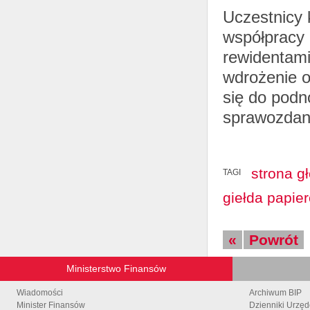
Uczestnicy k
współpracy 
rewidentami
wdrożenie o
się do podn
sprawozdan
strona g
TAGI
giełda papie
«
Powrót
Ministerstwo Finansów
Wiadomości
Archiwum BIP
Minister Finansów
Dzienniki Urzę