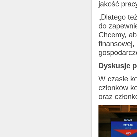
jakość prac
„Dlatego też
do zapewnie
Chcemy, aby
finansowej,
gospodarcze
Dyskusje p
W czasie ko
członków ko
oraz człon