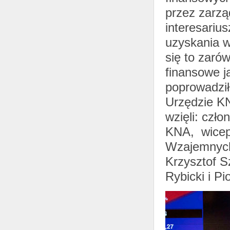
przez zarząd
interesariu
uzyskania w
się to zaró
finansowe ja
poprowadzi
Urzędzie KN
wzięli: czł
KNA, wicep
Wzajemnych 
Krzysztof S
Rybicki i Pi