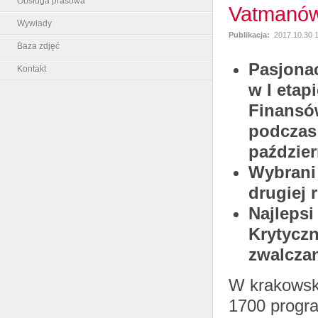
Obsługa prasowa
Vatmanó
Wywiady
Publikacja:
2017.10.30 
Baza zdjęć
Pasjonac
Kontakt
w
I eta
Finans
podczas
paździer
Wybrani
drugiej 
Najlepsi
Krytycz
zwalcza
W krakowsk
1700 progra