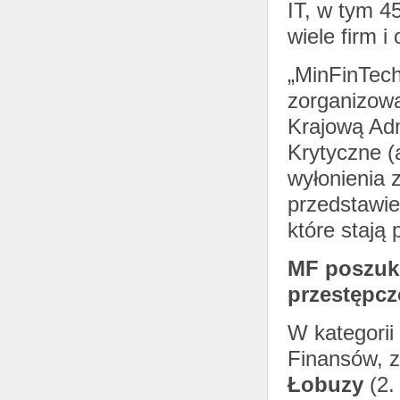
IT, w tym 4
wiele firm i
„MinFinTech
zorganizowa
Krajową Adm
Krytyczne (
wyłonienia 
przedstawie
które stają
MF poszuku
przestępc
W kategorii
Finansów, z
Łobuzy
(2.