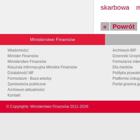
skarbowa
m
«
Powrót
Ministerstwo Finansów
Wiadomości
Archiwum BIP
Minister Finansów
Dzienniki Urzę
Ministerstwo Finansów
Formularze inte
Klauzula informacyjna Ministra Finansów
Dla mediów
Działalność MF
Polityka prywat
Formularze - Baza wiedzy
Platforma Usłu
Zamówienia publiczne
Portal granica.g
Archiwum aktualności
Kontakt
© Copyrights
Ministerstwo Finansów 2011-
2026