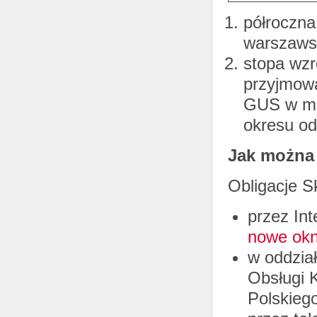
półroczna
warszaws
stopa wzr
przyjmowa
GUS w mi
okresu o
Jak można
Obligacje 
przez Int
nowe okn
w oddzia
Obsługi 
Polskieg