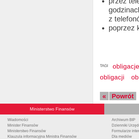
przez te
godzinac
z telefo
poprzez k
obligacj
TAGI
obligacji
ob
«
Powrót
Ministerstwo Finansów
Wiadomości
Archiwum BIP
Minister Finansów
Dzienniki Urzę
Ministerstwo Finansów
Formularze inte
Klauzula informacyjna Ministra Finansów
Dla mediów