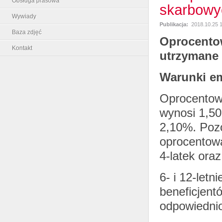
Obsługa prasowa
skarbowy
Wywiady
Publikacja:
2018.10.25 
Baza zdjęć
Oprocento
Kontakt
utrzymane 
Warunki em
Oprocentowa
wynosi 1,50
2,10%. Pozo
oprocentowa
4-latek oraz
6- i 12-letn
beneficjent
odpowiedni