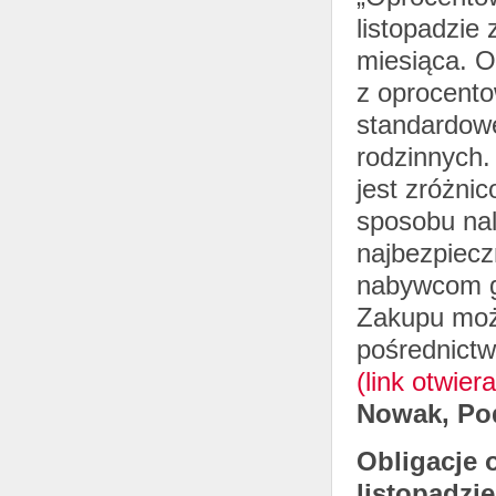
listopadzie
miesiąca. O
z oprocent
standardowe
rodzinnych.
jest zróżni
sposobu nal
najbezpiecz
nabywcom gw
Zakupu moż
pośrednictw
(link otwie
Nowak,
Po
Obligacje 
listopadzi