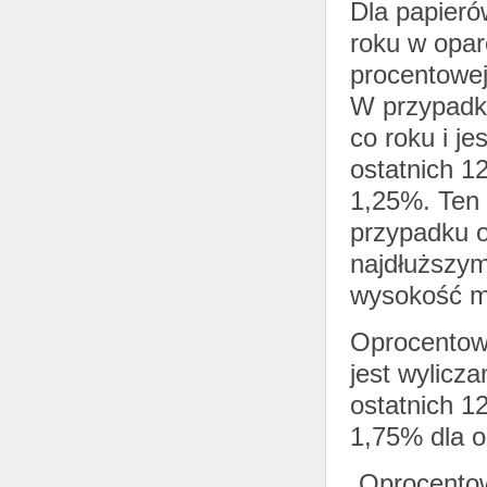
Dla papieró
roku w opar
procentowej
W przypadku
co roku i je
ostatnich 1
1,25%. Ten 
przypadku o
najdłuższy
wysokość ma
Oprocentowa
jest wylicz
ostatnich 1
1,75% dla ob
„Oprocentow