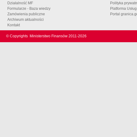
Działalność MF
Polityka prywat
Formularze - Baza wiedzy
Platforma Usłu
Zamówienia publiczne
Portal granica.g
Archiwum aktualności
Kontakt
© Copyrights
Ministerstwo Finansów 2011-
2026