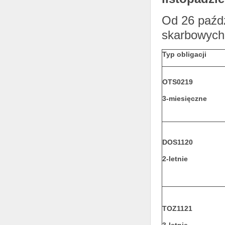
Od 26 paźdz
skarbowych
Typ obligacji
OTS0219
3-miesięczne
DOS1120
2-letnie
TOZ1121
3-letnie