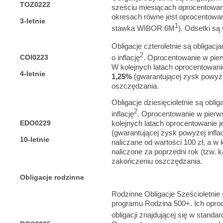
TOZ0222
sześciu miesiącach oprocentowa
okresach równe jest oprocentowani
3-letnie
1
stawka WIBOR 6M
). Odsetki są
Obligacje czteroletnie są obligacj
2
COI0223
o inflację
. Oprocentowanie w pi
W kolejnych latach oprocentowanie 
4-letnie
1,25%
(gwarantującej zysk powyże
oszczędzania.
Obligacje dziesięcioletnie są obli
2
inflację
. Oprocentowanie w pier
EDO0229
kolejnych latach oprocentowanie je
(gwarantującej zysk powyżej infla
10-letnie
naliczane od wartości 100 zł, a w 
naliczone za poprzedni rok (tzw. 
zakończeniu oszczędzania.
Obligacje rodzinne
Rodzinne Obligacje Sześcioletnie
programu Rodzina 500+. Ich oproc
obligacji znajdującej się w standard