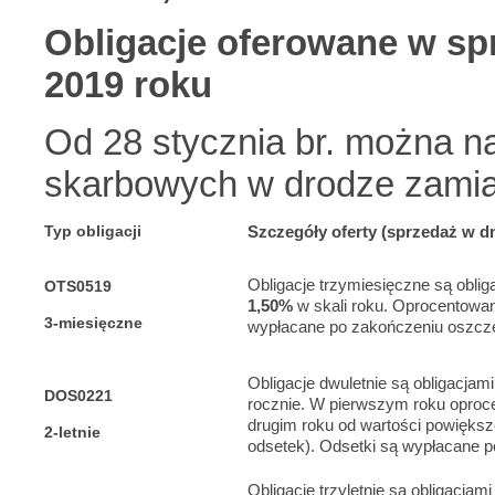
Obligacje oferowane w spr
2019 roku
Od 28 stycznia br. można n
skarbowych w drodze zamia
Typ obligacji
Szczegóły oferty (sprzedaż w dn
Obligacje trzymiesięczne są obl
OTS0519
1,50%
w skali roku. Oprocentowani
3-miesięczne
wypłacane po zakończeniu oszczę
Obligacje dwuletnie są obligacj
DOS0221
rocznie. W pierwszym roku oprocen
drugim roku od wartości powiększon
2-letnie
odsetek). Odsetki są wypłacane 
Obligacje trzyletnie są obligacj