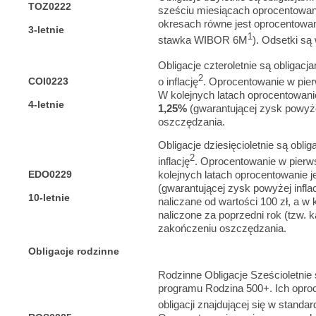
TOZ0222
sześciu miesiącach oprocentowa
okresach równe jest oprocentowani
3-letnie
1
stawka WIBOR 6M
). Odsetki są
Obligacje czteroletnie są obligacj
2
COI0223
o inflację
. Oprocentowanie w pi
W kolejnych latach oprocentowanie 
4-letnie
1,25%
(gwarantującej zysk powyże
oszczędzania.
Obligacje dziesięcioletnie są obli
2
inflację
. Oprocentowanie w pier
EDO0229
kolejnych latach oprocentowanie je
(gwarantującej zysk powyżej infla
10-letnie
naliczane od wartości 100 zł, a w 
naliczone za poprzedni rok (tzw. 
zakończeniu oszczędzania.
Obligacje rodzinne
Rodzinne Obligacje Sześcioletnie
programu Rodzina 500+. Ich oproc
obligacji znajdującej się w standard