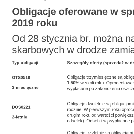
Obligacje oferowane w spr
2019 roku
Od 28 stycznia br. można n
skarbowych w drodze zamia
Typ obligacji
Szczegóły oferty (sprzedaż w dn
Obligacje trzymiesięczne są obl
OTS0519
1,50%
w skali roku. Oprocentowani
3-miesięczne
wypłacane po zakończeniu oszczę
Obligacje dwuletnie są obligacj
DOS0221
rocznie. W pierwszym roku oprocen
drugim roku od wartości powiększon
2-letnie
odsetek). Odsetki są wypłacane 
Obligacje trzyletnie są obligacj