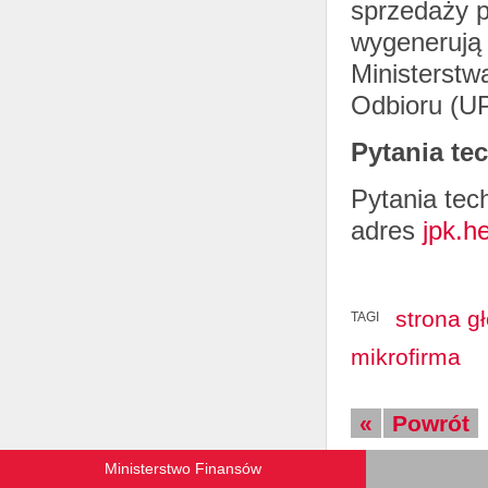
sprzedaży p
wygenerują 
Ministerst
Odbioru (U
Pytania te
Pytania te
adres
jpk.h
strona g
TAGI
mikrofirma
«
Powrót
Ministerstwo Finansów