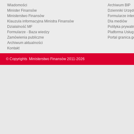
Wiadomości
Archiwum BIP
Minister Finansów
Dzienniki Urzę
Ministerstwo Finansów
Formularze inte
Klauzula informacyjna Ministra Finansów
Dla mediów
Działalność MF
Polityka prywat
Formularze - Baza wiedzy
Platforma Usłu
Zamówienia publiczne
Portal granica.g
Archiwum aktualności
Kontakt
© Copyrights
Ministerstwo Finansów 2011-
2026