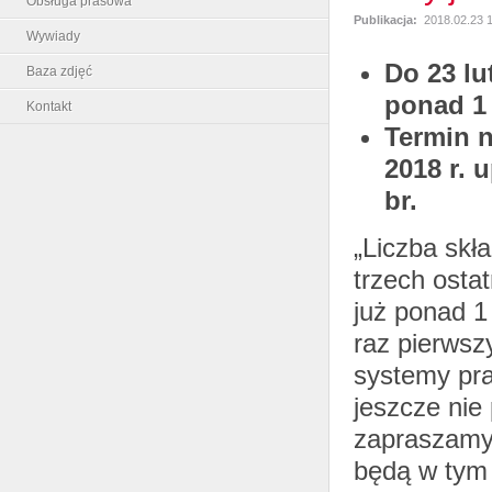
Obsługa prasowa
Publikacja:
2018.02.23 
Wywiady
Do 23 lu
Baza zdjęć
ponad 1
Kontakt
Termin n
2018 r. 
br.
„Liczba skł
trzech ostat
już ponad 1
raz pierwsz
systemy pra
jeszcze nie
zapraszamy 
będą w tym 