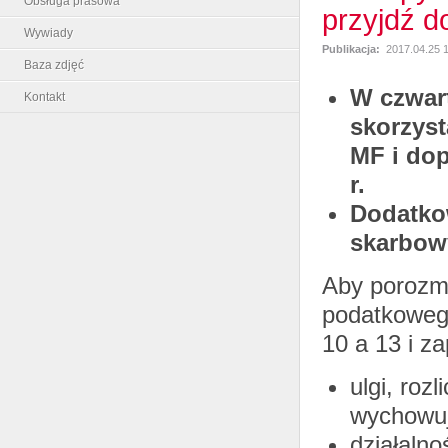
Obsługa prasowa
przyjdź 
Wywiady
Publikacja:
2017.04.25 
Baza zdjęć
W czwar
Kontakt
skorzyst
MF i dop
r.
Dodatkow
skarbowy
Aby porozma
podatkowego
10 a 13 i za
ulgi, roz
wychowują
działaln