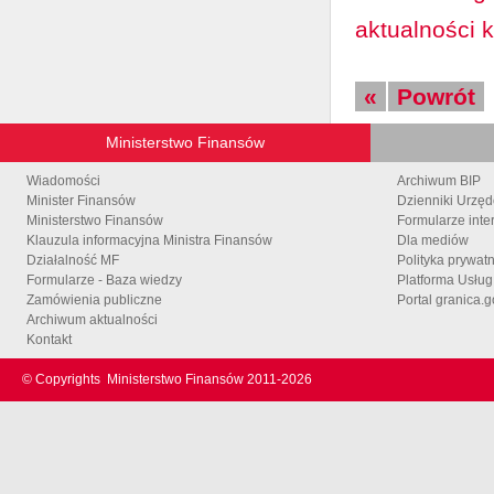
aktualności 
«
Powrót
Ministerstwo Finansów
Wiadomości
Archiwum BIP
Minister Finansów
Dzienniki Urzę
Ministerstwo Finansów
Formularze inte
Klauzula informacyjna Ministra Finansów
Dla mediów
Działalność MF
Polityka prywat
Formularze - Baza wiedzy
Platforma Usłu
Zamówienia publiczne
Portal granica.g
Archiwum aktualności
Kontakt
© Copyrights
Ministerstwo Finansów 2011-
2026