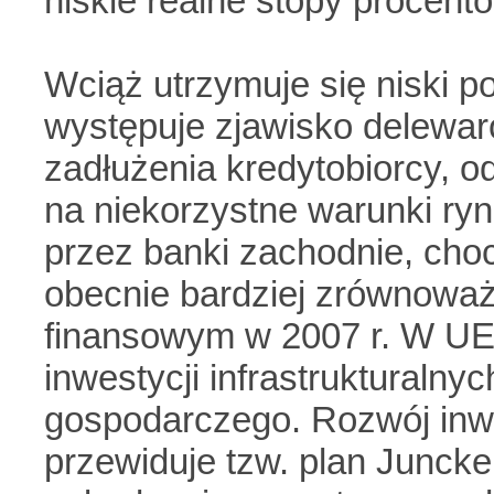
niskie realne stopy procento
Wciąż utrzymuje się niski p
występuje zjawisko delewaro
zadłużenia kredytobiorcy, o
na niekorzystne warunki ry
przez banki zachodnie, cho
obecnie bardziej zrównowa
finansowym w 2007 r. W UE t
inwestycji infrastrukturaln
gospodarczego. Rozwój inwe
przewiduje tzw. plan Juncke