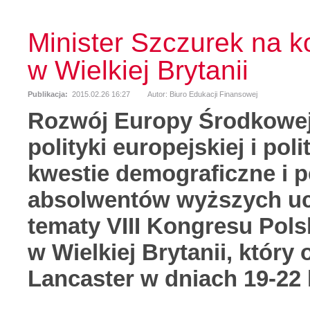
Minister Szczurek na k
w Wielkiej Brytanii
Publikacja:
2015.02.26 16:27
Autor: Biuro Edukacji Finansowej
Rozwój Europy Środkowej
polityki europejskiej i po
kwestie demograficzne i 
absolwentów wyższych ucz
tematy VIII Kongresu Pol
w Wielkiej Brytanii, który
Lancaster w dniach 19-22 