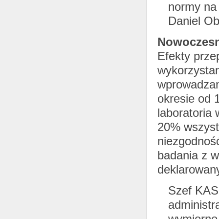
normy na 
Daniel O
Nowoczesny
Efekty prze
wykorzystan
wprowadzani
okresie od 
laboratoria
20% wszyst
niezgodnoś
badania z w
deklarowan
Szef KAS 
administr
wymierne