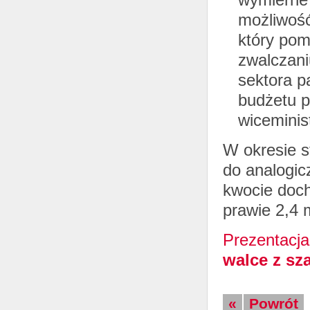
możliwość
który pom
zwalczani
sektora 
budżetu p
wiceminis
W okresie s
do analogicz
kwocie doch
prawie 2,4 m
Prezentacj
walce z sza
«
Powrót