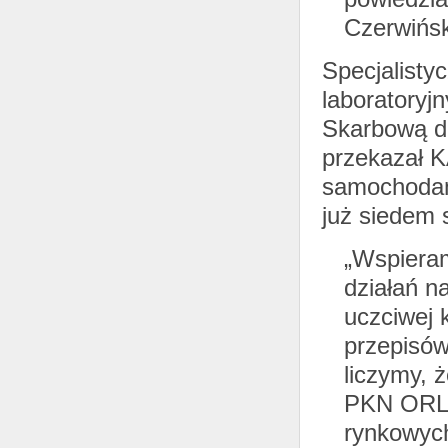
Czerwińs
Specjalist
laboratoryj
Skarbową d
przekazał K
samochodami
już siedem 
„Wspieram
działań n
uczciwej 
przepisów
liczymy, 
PKN ORLEN
rynkowych