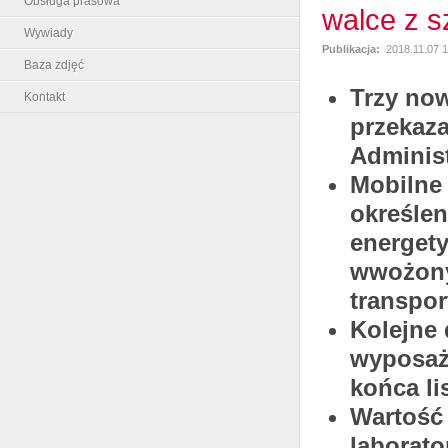
Obsługa prasowa
walce z s
Wywiady
Publikacja:
2018.11.07 
Baza zdjęć
Trzy no
Kontakt
przekaz
Administ
Mobilne 
określen
energety
wwożony
transpor
Kolejne 
wyposaż
końca li
Wartość
laborato