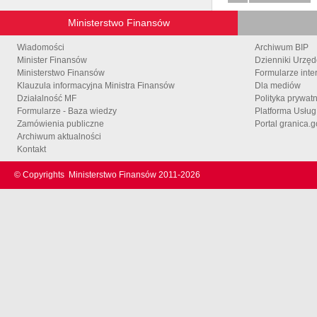
Ministerstwo Finansów
Wiadomości
Archiwum BIP
Minister Finansów
Dzienniki Urzę
Ministerstwo Finansów
Formularze inte
Klauzula informacyjna Ministra Finansów
Dla mediów
Działalność MF
Polityka prywat
Formularze - Baza wiedzy
Platforma Usłu
Zamówienia publiczne
Portal granica.g
Archiwum aktualności
Kontakt
© Copyrights
Ministerstwo Finansów 2011-
2026