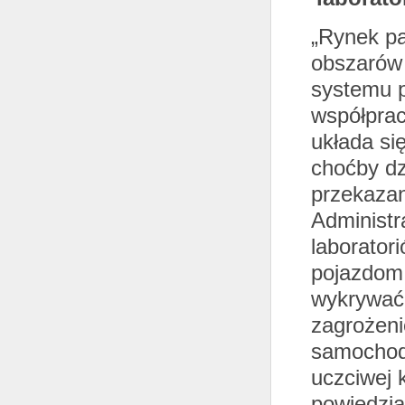
„Rynek pa
obszarów 
systemu 
współprac
układa si
choćby dz
przekazan
Administr
laborator
pojazdom
wykrywać 
zagrożeni
samochod
uczciwej 
powiedzia