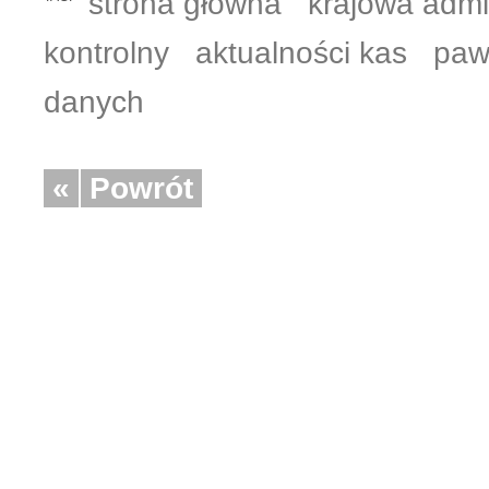
strona główna
krajowa admi
kontrolny
aktualności kas
paw
danych
«
Powrót