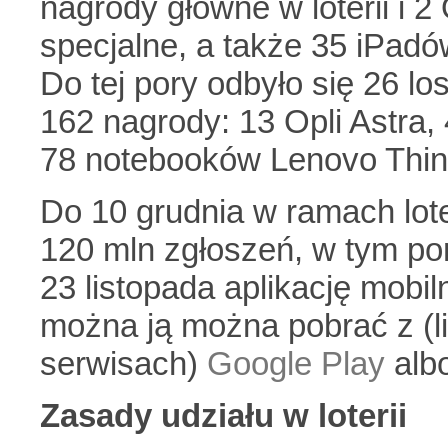
nagrody główne w loterii i 2
specjalne, a także 35 iPad
Do tej pory odbyło się 26 l
162 nagrody: 13 Opli Astra, 
78 notebooków Lenovo Thi
Do 10 grudnia w ramach lote
120 mln zgłoszeń, w tym po
23 listopada aplikację mobiln
można ją można pobrać z (l
serwisach)
Google Play
alb
Zasady udziału w loterii