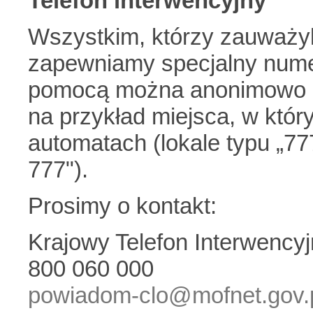
Telefon interwencyjny
Wszystkim, którzy zauważyli
zapewniamy specjalny numer 
pomocą można anonimowo zg
na przykład miejsca, w któ
automatach (lokale typu „777
777").
Prosimy o kontakt:
Krajowy Telefon Interwency
800 060 000
powiadom-clo@mofnet.gov.