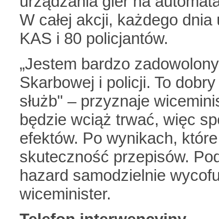
urządzania gier na automat
W całej akcji, każdego dnia
KAS i 80 policjantów.
„Jestem bardzo zadowolony 
Skarbowej i policji. To dob
służb" – przyznaje wicemini
będzie wciąż trwać, więc s
efektów. Po wynikach, które
skuteczność przepisów. Pod
hazard samodzielnie wycofuj
wiceminister.