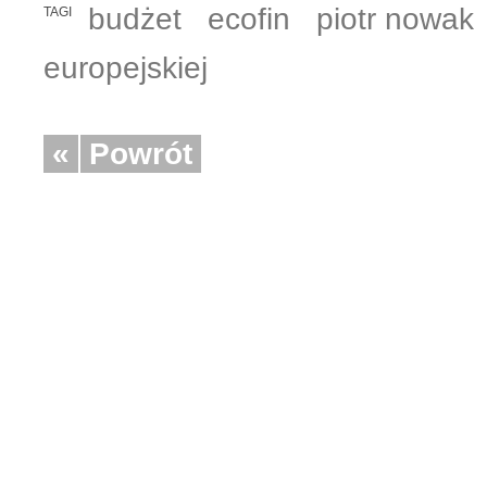
budżet
ecofin
piotr nowak
TAGI
europejskiej
«
Powrót