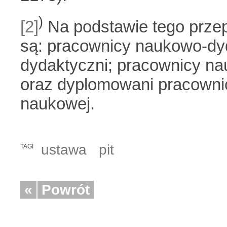
)
[2]
Na podstawie tego przep
są: pracownicy naukowo-dy
dydaktyczni; pracownicy na
oraz dyplomowani pracownic
naukowej.
ustawa
pit
TAGI
«
Powrót