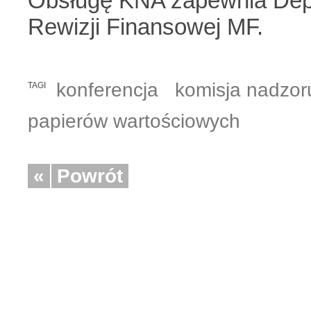
Obsługę KNA zapewnia Dep
Rewizji Finansowej MF.
konferencja
komisja nadzo
TAGI
papierów wartościowych
«
Powrót