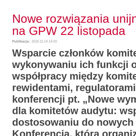
Nowe rozwiązania unijn
na GPW 22 listopada
Publikacja:
2016.11.14 14:43
Wsparcie członków komit
wykonywaniu ich funkcji 
współpracy między komite
rewidentami, regulatorami 
konferencji pt. „Nowe wy
dla komitetów audytu: wsp
dostosowaniu do nowych 
Konferencja, którą organ