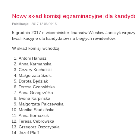
Nowy skład komisji egzaminacyjnej dla kandyd
Publikacja:
2017.12.06 09:15
5 grudnia 2017 r. wiceminister finansów Wiesław Janczyk wręcz
kwalifikacyjne dla kandydatów na biegłych rewidentów.
W skład komisji wchodzą:
Antoni Hanusz
Anna Karmańska
Cezary Kochalski
Małgorzata Szulc
Dorota Będziak
Teresa Czerwińska
Anna Grzegrzółka
Iwona Karpińska
Małgorzata Palczewska
Monika Studzińska
Anna Bernaziuk
Teresa Cebrowska
Grzegorz Oszczypała
Józef Pfaff