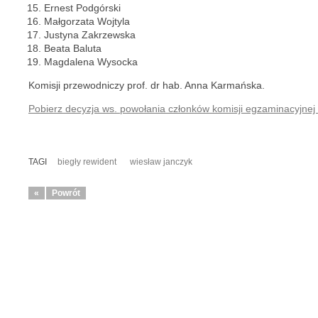
Ernest Podgórski
Małgorzata Wojtyla
Justyna Zakrzewska
Beata Baluta
Magdalena Wysocka
Komisji przewodniczy prof. dr hab. Anna Karmańska.
Pobierz decyzja ws. powołania członków komisji egzaminacyjnej (
TAGI
biegły rewident
wiesław janczyk
«
Powrót