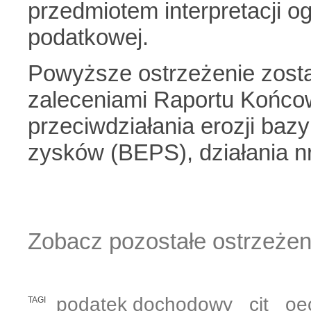
przedmiotem interpretacji og
podatkowej.
Powyższe ostrzeżenie zost
zaleceniami Raportu Końco
przeciwdziałania erozji baz
zysków (BEPS), działania n
Zobacz pozostałe ostrzeżen
podatek dochodowy
cit
oe
TAGI