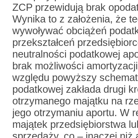
ZCP przewidują brak opoda
Wynika to z założenia, że t
wywoływać obciążeń podatk
przekształceń przedsiębiorc
neutralności podatkowej apo
brak możliwości amortyzacji
względu powyższy schemat 
podatkowej zakłada drugi k
otrzymanego majątku na rze
jego otrzymaniu aportu. W r
majątek przedsiębiorstwa 
sprzedaży, co – inaczej niż