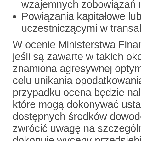
wzajemnych zobowiązań m
Powiązania kapitałowe l
uczestniczącymi w transakc
W ocenie Ministerstwa Fina
jeśli są zawarte w takich o
znamiona agresywnej optyma
celu unikania opodatkowan
przypadku ocena będzie nal
które mogą dokonywać usta
dostępnych środków dowodo
zwrócić uwagę na szczególn
dokonuje wyceny przedsiębi