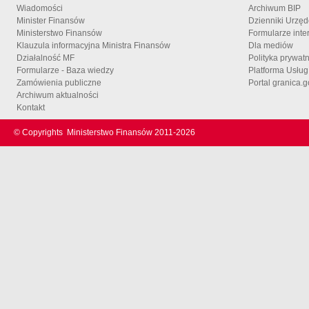
Wiadomości
Archiwum BIP
Minister Finansów
Dzienniki Urzę
Ministerstwo Finansów
Formularze inte
Klauzula informacyjna Ministra Finansów
Dla mediów
Działalność MF
Polityka prywat
Formularze - Baza wiedzy
Platforma Usłu
Zamówienia publiczne
Portal granica.g
Archiwum aktualności
Kontakt
© Copyrights
Ministerstwo Finansów 2011-
2026