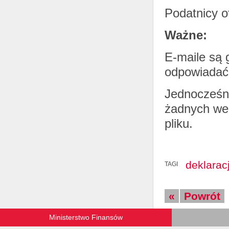
Podatnicy o
Ważne:
E-maile są 
odpowiadać 
Jednocześni
żadnych wez
pliku.
deklarac
TAGI
«
Powrót
Ministerstwo Finansów