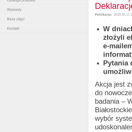
Obsługa prasowa
Deklaracj
Wywiady
Publikacja:
2018.05.11 1
Baza zdjęć
W dniach
Kontakt
złożyli 
e-mailem
informa
Pytania 
umożliwi
Akcja jest 
do nowoczes
badania – Wy
Białostocki
wybór syste
udoskonalen