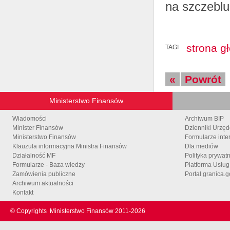
na szczebl
strona g
TAGI
«
Powrót
Ministerstwo Finansów
Wiadomości
Archiwum BIP
Minister Finansów
Dzienniki Urzę
Ministerstwo Finansów
Formularze inte
Klauzula informacyjna Ministra Finansów
Dla mediów
Działalność MF
Polityka prywat
Formularze - Baza wiedzy
Platforma Usłu
Zamówienia publiczne
Portal granica.g
Archiwum aktualności
Kontakt
© Copyrights
Ministerstwo Finansów 2011-
2026