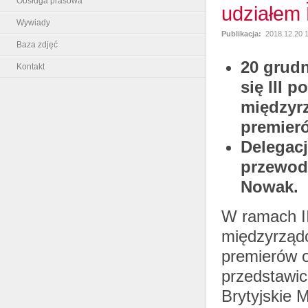
Obsługa prasowa
udziałem
Wywiady
Publikacja:
2018.12.20 
Baza zdjęć
20 grudn
Kontakt
się III 
międzyr
premier
Delegacj
przewodn
Nowak.
W ramach III
międzyrząd
premierów o
przedstawic
Brytyjskie 