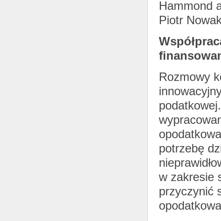
Hammond a p
Piotr Nowak
Współprac
finansowa
Rozmowy ko
innowacyjn
podatkowej.
wypracowan
opodatkowan
potrzebę dz
nieprawidł
w zakresie 
przyczynić 
opodatkowan