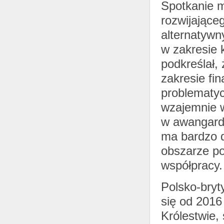
Spotkanie 
rozwijające
alternatywn
w zakresie 
podkreślał,
zakresie fi
problematyc
wzajemnie w
w awangardz
ma bardzo 
obszarze po
współpracy.
Polsko-bryt
się od 2016
Królestwie