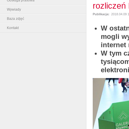
Obsługa prasowa
rozliczeń
Wywiady
Publikacja:
2018.04.09 
Baza zdjęć
W ostatn
Kontakt
mogli wy
internet
W tym cz
tysiącom
elektron