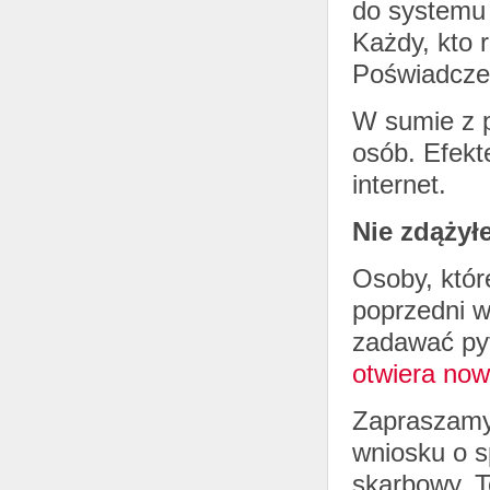
do systemu 
Każdy, kto r
Poświadcze
W sumie z p
osób. Efekt
internet.
Nie zdążył
Osoby, któr
poprzedni w
zadawać pyt
otwiera now
Zapraszamy 
wniosku o 
skarbowy. T