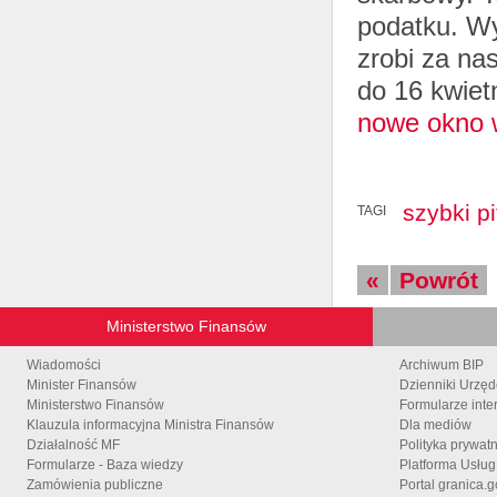
podatku. Wy
zrobi za n
do 16 kwiet
nowe okno w
szybki pi
TAGI
«
Powrót
Ministerstwo Finansów
Wiadomości
Archiwum BIP
Minister Finansów
Dzienniki Urzę
Ministerstwo Finansów
Formularze inte
Klauzula informacyjna Ministra Finansów
Dla mediów
Działalność MF
Polityka prywat
Formularze - Baza wiedzy
Platforma Usłu
Zamówienia publiczne
Portal granica.g